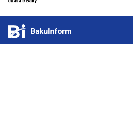
связи с Баку
BakuInform
Контакт:
Выставки
(+99455) 322-35-52
/
(+99450) 502-03-07
Для гурманов
Э-почта:
О нас
ldj@bakuinform.az
Учредитель и Главный редактор:
Лариса Джеваншир
Использование любых материалов, размещенных на сайте
Bakuinform, разрешается только при условии активной ссылки