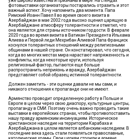
уже широко известны и признаны в мире. На стендах
фотовыставки организаторы постарались отразить и этот
важный аспект. Хочу напомнить два момента. Папа
Римский Иоанн Павел II во время своего визита в
Азербайджан в мае 2002 года высоко оценил царящую в
Азербайджане атмосферу толерантности и отметил, что
она является для страны источником гордости. В феврале
2020 года во время визита в Ватикан Президента Ильхама
Алиева и Первой леди Мехрибан Алиевой Папа Франциск
коснулся толерантных отношений между религиозными
общинами в нашей стране. Он констатировал, что сегодня,
когда во многих местах мира нарастают напряженность и
конфликты, когда некоторые круги, используя
религиозный фактор, пытаются еще больше
распространить неприязнь и вражду, Азербайджан
представляет собой образец истинной толерантности.
Должен заметить - эти оценки давали не мы сами, и
никакого отношения к пропаганде они не имеют.
Армянство проводит определенную работу в Польше и
Европе в целом через свою диаспору, культурные центры,
пропаганду в СМИ. Поэтому очень важно проводить такие
выставки в европейских странах, чтобы противопоставить
нашу правду армянским инсинуациям. Историческое
христианское наследие на территории Карабаха и
Азербайджана в целом является албанским наследием. В
последние века здесь стали появляться православные,
католические храмы. Свои церкви строили и армяне.