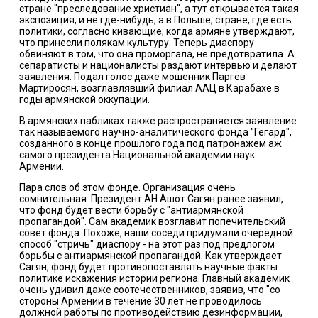
стране "преследование христиан", а тут открывается такая
экспозиция, и не где-нибудь, а в Польше, стране, где есть
политики, согласно кивающие, когда армяне утверждают,
что принесли полякам культуру. Теперь диаспору
обвиняют в том, что она проморгала, не предотвратила. А
сепаратисты и националисты раздают интервью и делают
заявления. Подал голос даже мошенник Паргев
Мартиросян, возглавлявший филиал ААЦ в Карабахе в
годы армянской оккупации.
В армянских пабликах также распространяется заявление
так называемого научно-аналитического фонда "Гегард",
созданного в конце прошлого года под патронажем аж
самого президента Национальной академии наук
Армении.
Пара слов об этом фонде. Организация очень
сомнительная. Президент АН Ашот Сагян ранее заявил,
что фонд будет вести борьбу с "антиармянской
пропагандой". Сам академик возглавит попечительский
совет фонда. Похоже, наши соседи придумали очередной
способ "стричь" диаспору - на этот раз под предлогом
борьбы с антиармянской пропагандой. Как утверждает
Сагян, фонд будет противопоставлять научные факты
политике искажения истории региона. Главный академик
очень удивил даже соотечественников, заявив, что "со
стороны Армении в течение 30 лет не проводилось
должной работы по противодействию дезинформации,