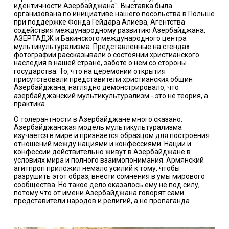
идентичности Азербайджана". Выставка была
организована по инициативе нашего посольства в Польше
при поддержке Фонда Гейдара Алиева, Агентства
содействия международному развитию Азербайджана,
АЗЕРТАДЖ и Бакинского международного центра
мультикультурализма. Представленные на стендах
фотографии рассказывали о состоянии христианского
наследия в нашей стране, заботе о нем со стороны
государства. То, что на церемонии открытия
присутствовали представители христианских общин
Азербайджана, наглядно демонстрировало, что
азербайджанский мультикультурализм - это не теория, а
практика.
О толерантности в Азербайджане много сказано.
Азербайджанская модель мультикультурализма
изучается в мире и признается образцом для построения
отношений между нациями и конфессиями. Нации и
конфессии действительно живут в Азербайджане в
условиях мира и полного взаимопонимания. Армянский
агитпроп приложил немало усилий к тому, чтобы
разрушить этот образ, внести сомнения в умы мирового
сообщества. Но такое дело оказалось ему не под силу,
потому что от имени Азербайджана говорят сами
представители народов и религий, а не пропаганда.