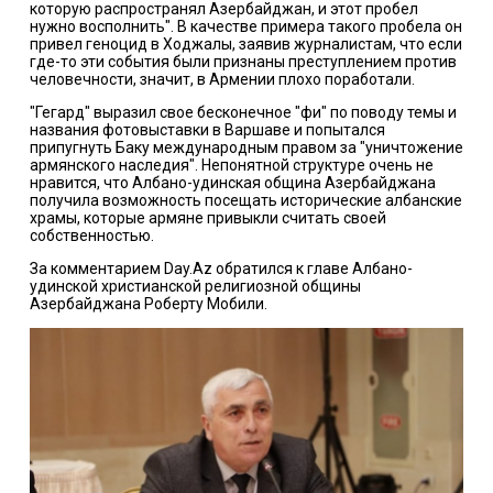
которую распространял Азербайджан, и этот пробел
нужно восполнить". В качестве примера такого пробела он
привел геноцид в Ходжалы, заявив журналистам, что если
где-то эти события были признаны преступлением против
человечности, значит, в Армении плохо поработали.
"Гегард" выразил свое бесконечное "фи" по поводу темы и
названия фотовыставки в Варшаве и попытался
припугнуть Баку международным правом за "уничтожение
армянского наследия". Непонятной структуре очень не
нравится, что Албано-удинская община Азербайджана
получила возможность посещать исторические албанские
храмы, которые армяне привыкли считать своей
собственностью.
За комментарием
Day.Az
обратился к главе Албано-
удинской христианской религиозной общины
Азербайджана Роберту Мобили.