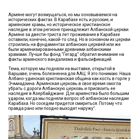
Армяне могут возмущаться, но мы основываемся на
исторических фактах. В Карабахе есть и русские, и
армянские храмы, но историческое христианское
наследие в этом регионе принадлежит Албанской церкви.
Армяне за двести-триста лет проживания в Карабахе
оставили, конечно, какой-то след. Но в основном их церкви
строились на фундаментах албанских церквей или же
были армянизированными древними албанскими
храмами. Лучше бы фонд "Гегард" обратил внимание на
факты армянского вандализма и фальсификаций.
Тема, которую мы подняли на выставке, открытой в
Варшаве, очень болезненна для ААЦ. Я это понимаю. Наша
Албано-удинская христианская община как кость в горле у
Эчмиадзина. Армянская церковь в свое время смогла
убрать с дороги Албанскую церковь и присвоить ее
наследие в Азербайджане. Для армянства было большим
ударом, когда мы подняли вопрос об албанском наследии
Карабаха. Но соседям придется смириться. Потому что
правда рано или поздно выходит наружу".