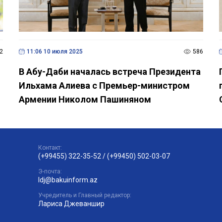
2
11:06 10 июля 2025
586
В Абу-Даби началась встреча Президента
Ильхама Алиева с Премьер-министром
Армении Николом Пашиняном
Контакт:
(+99455) 322-35-52
/
(+99450) 502-03-07
Э-почта:
ldj@bakuinform.az
Учредитель и Главный редактор:
Лариса Джеваншир