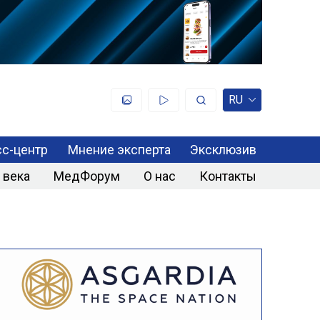
RU
с-центр
Мнение эксперта
Эксклюзив
 века
МедФорум
О нас
Контакты