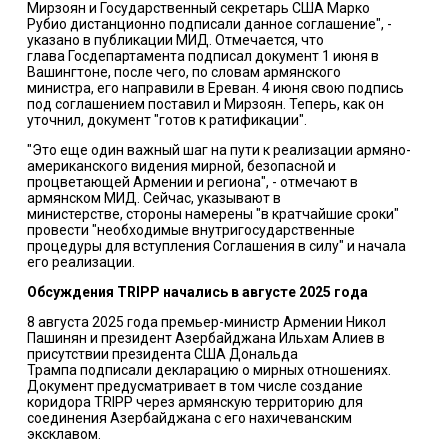
Мирзоян и Государственный секретарь США
Марко
Рубио
дистанционно подписали данное соглашение", -
указано в публикации МИД. Отмечается, что
глава
Госдепартамента
подписал документ 1 июня в
Вашингтоне, после чего, по словам армянского
министра,
его направили в Ереван
. 4 июня свою подпись
под соглашением поставил и Мирзоян. Теперь, как он
уточнил, документ "готов к ратификации".
"Это еще один важный шаг на пути к реализации армяно-
американского видения мирной, безопасной и
процветающей Армении и региона", - отмечают в
армянском МИД. Сейчас, указывают в
министерстве, стороны намерены "в кратчайшие сроки"
провести "необходимые внутригосударственные
процедуры для вступления Соглашения в силу" и начала
его реализации.
Обсуждения TRIPP начались в августе 2025 года
8 августа 2025 года премьер-министр Армении
Никол
Пашинян
и президент Азербайджана
Ильхам Алиев
в
присутствии президента США Дональда
Трампа
подписали декларацию о мирных отношениях
.
Документ предусматривает в том числе создание
коридора TRIPP через армянскую территорию для
соединения Азербайджана с его нахичеванским
эксклавом.