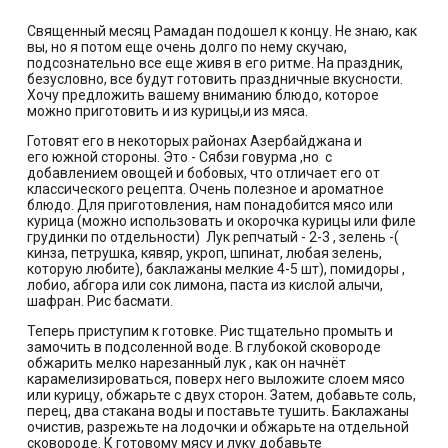
Священный месяц Рамадан подошел к концу. Не знаю, как
вы, но я потом еще очень долго по нему скучаю,
подсознательно все еще живя в его ритме. На праздник,
безусловно, все будут готовить праздничные вкусности.
Хочу предложить вашему вниманию блюдо, которое
можно приготовить и из курицы,и из мяса.
Готовят его в некоторых районах Азербайджана и
его южной стороны. Это - Сябзи говурма ,но
с
добавлением овощей и бобовых, что отличает его от
классического рецепта. Очень полезное и ароматное
блюдо. Для приготовления, нам понадобится мясо или
курица (можно использовать и окорочка курицы или филе
грудинки по отдельности) Лук репчатый - 2-3 , зелень -(
кинза, петрушка, кявяр, укроп, шпинат, любая зелень,
которую любите), баклажаны мелкие 4-5 шт), помидоры ,
лобио, абгора или сок лимона, паста из кислой алычи,
шафран. Рис басмати.
Теперь приступим к готовке. Рис тщательно промыть и
замочить в подсоленной воде. В глубокой сковороде
обжарить мелко нарезанный лук , как он начнёт
карамелизироваться, поверх него выложите слоем мясо
или курицу, обжарьте с двух сторон. Затем, добавьте соль,
перец, два стакана воды и поставьте тушить. Баклажаны
очистив, разрежьте на лодочки и обжарьте на отдельной
сковороде. К готовому мясу и луку добавьте