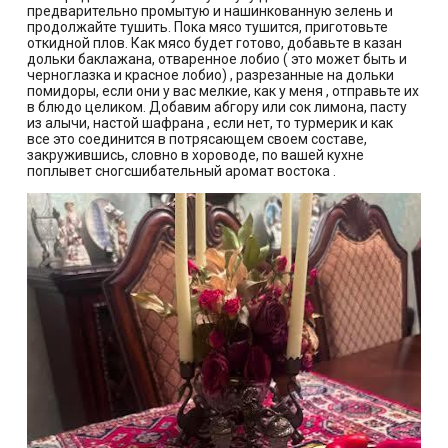
предварительно промытую и нашинкованную зелень и
продолжайте тушить. Пока мясо тушится, приготовьте
откидной плов. Как мясо будет готово, добавьте в казан
дольки баклажана, отваренное лобио ( это может быть и
черноглазка и красное лобио) , разрезанные на дольки
помидоры, если они у вас мелкие, как у меня , отправьте их
в блюдо целиком. Добавим абгору или сок лимона, пасту
из алычи, настой шафрана , если нет, то турмерик и как
все это соединится в потрясающем своем составе,
закружившись, словно в хороводе, по вашей кухне
поплывет сногсшибательный аромат востока .