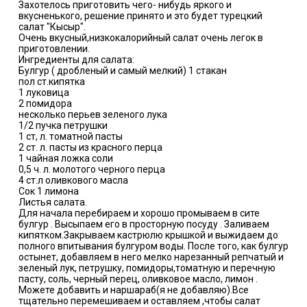
Захотелось приготовить чего- нибудь яркого и
вкусненького, решение принято и это будет турецкий
салат "Кысыр".
Очень вкусный,низкокалорийный салат очень легок в
приготовлении.
Ингредиенты для салата:
Булгур ( дробленый и самый мелкий) 1 стакан
пол ст.кипятка
1 луковица
2 помидора
несколько перьев зеленого лука
1/2 пучка петрушки
1 ст, л. томатной пасты
2 ст. л. пасты из красного перца
1 чайная ложка соли
0,5 ч. л. молотого черного перца
4 ст.л оливкового масла
Сок 1 лимона
Листья салата.
Для начала перебираем и хорошо промываем в сите
булгур . Высыпаем его в просторную посуду . Заливаем
кипятком.Закрываем кастрюлю крышкой и выжидаем до
полного впитывания булгуром воды. После того, как булгур
остынет, добавляем в него мелко нарезанный репчатый и
зеленый лук, петрушку, помидоры,томатную и перечную
пасту, соль, черный перец, оливковое масло, лимон .
Можете добавить и наршараб(я не добавляю).Все
тщательно перемешиваем и оставляем ,чтобы салат