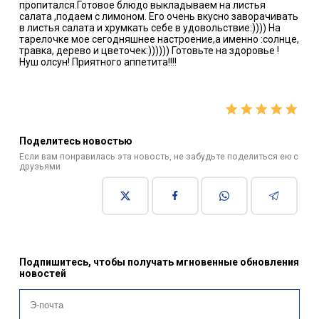
пропитался.Готовое блюдо выкладываем на листья
салата ,подаем с лимоном. Его очень вкусно заворачивать
в листья салата и хрумкать себе в удовольствие:)))) На
тарелочке мое сегодняшнее настроение,а именно :солнце,
травка, дерево и цветочек:)))))) Готовьте на здоровье !
Нуш олсун! Приятного аппетита!!!!
Поделитесь новостью
Если вам понравилась эта новость, не забудьте поделиться ею с
друзьями
Подпишитесь, чтобы получать мгновенные обновления
новостей