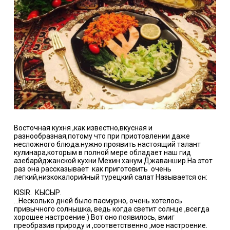
Восточная кухня ,как известно,вкусная и
разнообразная,потому что при приотовлении даже
несложного блюда.нужно проявить настоящий талант
кулинара,которым в полной мере обладает наш гид
азебарйджанской кухни Мехин ханум Джаваншир.На этот
раз она рассказывает как приготовить очень
легкий,низкокалорийный турецкий салат Называется он:
KISIR. КЫСЫР.
...Несколько дней было пасмурно, очень хотелось
привычного солнышка, ведь когда светит солнце ,всегда
хорошее настроение:) Вот оно появилось, вмиг
преобразив природу и ,соответственно ,мое настроение.