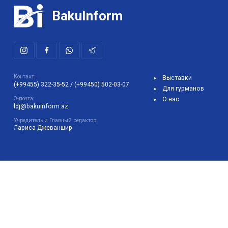
Контакт:
Выставки
(+99455) 322-35-52
/
(+99450) 502-03-07
Для гурманов
Э-почта:
О нас
ldj@bakuinform.az
Учредитель и Главный редактор:
Лариса Джеваншир
Использование любых материалов, размещенных на сайте
Bakuinform, разрешается только при условии активной ссылки
на сайт. Администрация сайта не несет ответственности за
комментарии пользователей к информации, которая является
интеллектуальной собственностью сайта.
Сайт разработали: