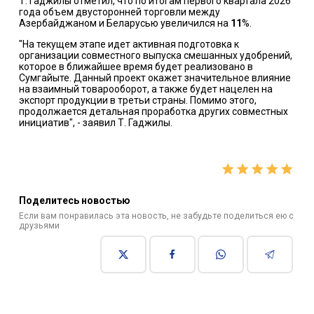
Т. Гаджилы отметил, что по итогам первого квартала 2026
года объем двусторонней торговли между
Азербайджаном и Беларусью увеличился на
11
%.
"На текущем этапе идет активная подготовка к
организации совместного выпуска смешанных удобрений,
которое в ближайшее время будет реализовано в
Сумгайыте. Данный проект окажет значительное влияние
на взаимный товарооборот, а также будет нацелен на
экспорт продукции в третьи страны. Помимо этого,
продолжается детальная проработка других совместных
инициатив", - заявил Т. Гаджилы.
Поделитесь новостью
Если вам понравилась эта новость, не забудьте поделиться ею с
друзьями