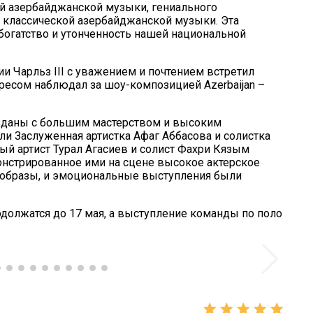
й азербайджанской музыки, гениального
классической азербайджанской музыки. Эта
богатство и утонченность нашей национальной
и Чарльз III с уважением и почтением встретил
есом наблюдал за шоу-композицией Azerbaijan –
озданы с большим мастерством и высоким
и Заслуженная артистка Афаг Аббасова и солистка
й артист Турал Агасиев и солист Фахри Кязым
онстрированное ими на сцене высокое актерское
и образы, и эмоциональные выступления были
должатся до 17 мая, а выступление команды по поло