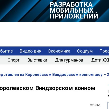
РАЗРАБОТКА
МОБИЛЬНЫХ
ПРИЛОЖЕНИЙ
обытие
Видео дня
Экономика
Социум
Прес
Спорт
Выставки
Для гурманов
Дети XXI
дставлен на Королевском Виндзорском конном шоу – 2
Королевском Виндзорском конном
362