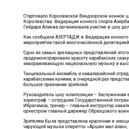
Стартовало Королевское Виндзорское конное ш
Королевстве. Федерация конного спорта Азер
Гейдара Алиева организовала участие в шоу де
Как сообщили АЗЕРТАДЖ в Федерации конного с
мероприятии такой многочисленной делегацией
Одно из самых зрелищных представлений этого г
продемонстрировало красоту карабахских скак
завораживающую национальную музыку и выст
Танцевальный ансамбль и кавалерийский отряд
карабахскими конями, в очередной раз предста
большое признание зрителей.
Руководитель шоу-композиции – Заслуженная а
хореограф – сотрудник Государственной погра
Ибрагимов, тренер – главный инструктор кава
оркестром главный дирижер Образцового военн
Зрителям была представлена красочная и эмоци
чарующей музыки оперетты «Аршин мал алан»,