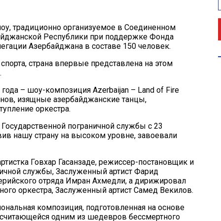
оу, традиционно организуемое в Соединенном
байджанской Республики при поддержке Фонда
легации Азербайджана в составе 150 человек.
порта, страна впервые представлена на этом
.
ода – шоу-композиция Azerbaijan – Land of Fire
унов, изящные азербайджанские танцы,
упление оркестра.
 Государственной пограничной службы с 23
вив нашу страну на высоком уровне, завоевали
ртистка Говхар Гасанзаде, режиссер-постановщик и
ничной службы, Заслуженный артист Фарид
лерийского отряда Имран Ахмедли, а дирижировал
ого оркестра, Заслуженный артист Самед Векилов.
ональная композиция, подготовленная на основе
 считающейся одним из шедевров бессмертного