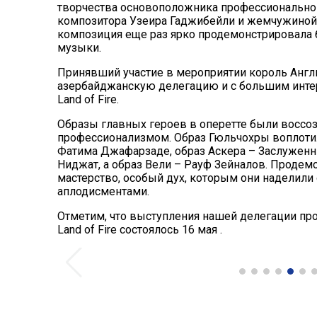
творчества основоположника профессионально
композитора Узеира Гаджибейли и жемчужиной 
композиция еще раз ярко продемонстрировала 
музыки.
Принявший участие в мероприятии король Англи
азербайджанскую делегацию и с большим интер
Land of Fire.
Образы главных героев в оперетте были восс
профессионализмом. Образ Гюльчохры воплотил
Фатима Джафарзаде, образ Аскера – Заслуженны
Ниджат, а образ Вели – Рауф Зейналов. Продем
мастерство, особый дух, которым они наделил
аплодисментами.
Отметим, что выступления нашей делегации про
Land of Fire состоялось 16 мая .