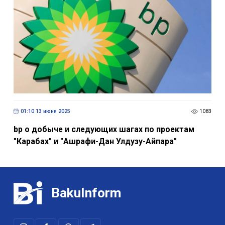
01:10 13 июня 2025
1083
bp о добыче и следующих шагах по проектам
"Карабах" и "Ашрафи-Дан Улдузу-Айпара"
BakuInform