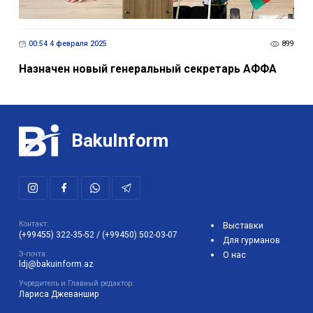
00:54 4 февраля 2025
899
Назначен новый генеральный секретарь АФФА
BakuInform
Контакт:
Выставки
(+99455) 322-35-52
/
(+99450) 502-03-07
Для гурманов
Э-почта:
О нас
ldj@bakuinform.az
Учредитель и Главный редактор:
Лариса Джеваншир