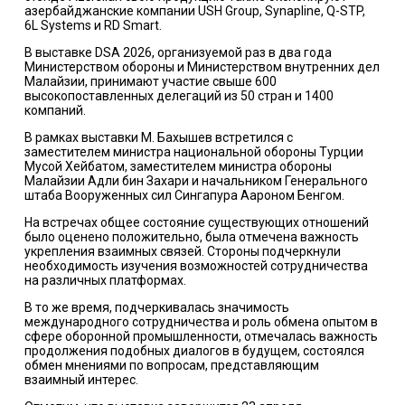
азербайджанские компании USH Group, Synapline, Q-STP,
6L Systems и RD Smart.
В выставке DSA 2026, организуемой раз в два года
Министерством обороны и Министерством внутренних дел
Малайзии, принимают участие свыше 600
высокопоставленных делегаций из 50 стран и 1400
компаний.
В рамках выставки М. Бахышев встретился с
заместителем министра национальной обороны Турции
Мусой Хейбатом, заместителем министра обороны
Малайзии Адли бин Захари и начальником Генерального
штаба Вооруженных сил Сингапура Аароном Бенгом.
На встречах общее состояние существующих отношений
было оценено положительно, была отмечена важность
укрепления взаимных связей. Стороны подчеркнули
необходимость изучения возможностей сотрудничества
на различных платформах.
В то же время, подчеркивалась значимость
международного сотрудничества и роль обмена опытом в
сфере оборонной промышленности, отмечалась важность
продолжения подобных диалогов в будущем, состоялся
обмен мнениями по вопросам, представляющим
взаимный интерес.