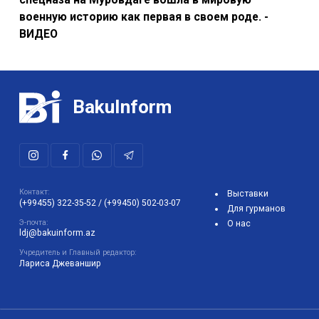
военную историю как первая в своем роде. -
ВИДЕО
BakuInform
Контакт:
Выставки
(+99455) 322-35-52
/
(+99450) 502-03-07
Для гурманов
Э-почта:
О нас
ldj@bakuinform.az
Учредитель и Главный редактор:
Лариса Джеваншир