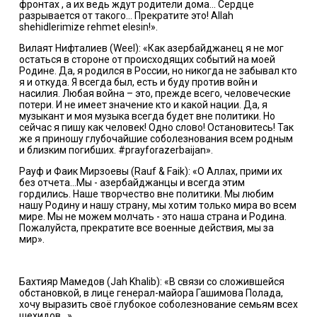
фронтах , а их ведь ждут родители дома... Сердце
разрывается от такого... Прекратите это! Allah
shehidlerimize rehmet elesin!».
Вилаят Нифталиев (Weel): «Как азербайджанец я не мог
остаться в стороне от происходящих событий на моей
Родине. Да, я родился в России, но никогда не забывал кто
я и откуда. Я всегда был, есть и буду против войн и
насилия. Любая война – это, прежде всего, человеческие
потери. И не имеет значение кто и какой нации. Да, я
музыкант и моя музыка всегда будет вне политики. Но
сейчас я пишу как человек! Одно слово! Остановитесь! Так
же я приношу глубочайшие соболезнования всем родным
и близким погибших. #prayforazerbaijan».
Рауф и Фаик Мирзоевы (Rauf & Faik): «О Аллах, прими их
без отчета...Мы - азербайджанцы и всегда этим
гордились. Наше творчество вне политики. Мы любим
нашу Родину и нашу страну, мы хотим только мира во всем
мире. Мы не можем молчать - это наша страна и Родина.
Пожалуйста, прекратите все военные действия, мы за
мир».
Бахтияр Мамедов (Jah Khalib): «В связи со сложившейся
обстановкой, в лице генерал-майора Гашимова Полада,
хочу выразить своё глубокое соболезнование семьям всех
шехидов...».