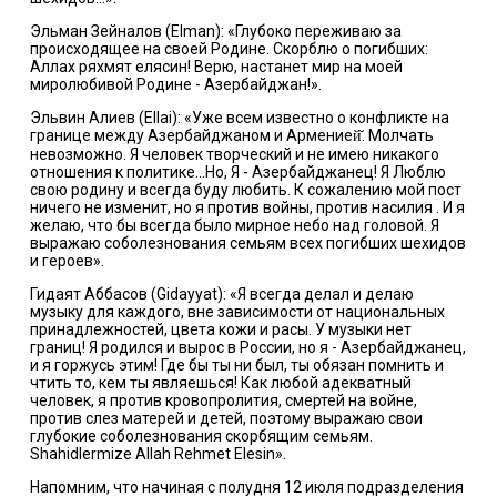
Эльман Зейналов (Elman): «Глубоко переживаю за
происходящее на своей Родине. Скорблю о погибших:
Аллах ряхмят елясин! Верю, настанет мир на моей
миролюбивой Родине - Азербайджан!».
Эльвин Алиев (Ellai): «Уже всем известно о конфликте на
границе между Азербайджаном и Арменией̆. Молчать
невозможно. Я человек творческий и не имею никакого
отношения к политике...Но, Я - Азербайджанец! Я Люблю
свою родину и всегда буду любить. К сожалению мой пост
ничего не изменит, но я против войны, против насилия . И я
желаю, что бы всегда было мирное небо над головой. Я
выражаю соболезнования семьям всех погибших шехидов
и героев».
Гидаят Аббасов (Gidayyat): «Я всегда делал и делаю
музыку для каждого, вне зависимости от национальных
принадлежностей, цвета кожи и расы. У музыки нет
границ! Я родился и вырос в России, но я - Азербайджанец,
и я горжусь этим! Где бы ты ни был, ты обязан помнить и
чтить то, кем ты являешься! Как любой адекватный
человек, я против кровопролития, смертей на войне,
против слез матерей и детей, поэтому выражаю свои
глубокие соболезнования скорбящим семьям.
Shahidlermize Allah Rehmet Elesin».
Напомним, что начиная с полудня 12 июля подразделения