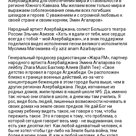
Азербайджана для обеспечения мира и стабильности в
регионе Южного Кавказа. Мы желаем всем только мира и
выражаем соболезнования семьям всех погибших
шехидов и героев. С уважением и с огромной любовью к
своей стране и своим корням, Эмин Агаларов».
Народный артист Азербайджана, солист Большого театра
России Эльчин Азизов: «Хоть я вдали от тебя, мое сердце
всегда с тобой – мой Азербайджан», и в знак поддержки
поделился видео исполнения песни великого исполнителя
Муслима Магомаева «Ey əziz anam Azərbaycan».
Генеральный продюсер радиостанции «Жара FM», партнер
народного артиста Азербайджана Эмина Агаларова по
лейблу Zhara Music Бахтияр Алиев (Bahh Tee): «Свое
детство я провел в городе Агджабеди. Он расположен
близко к границе военных действий, из-за чего
концентрация беженцев в этом городе была выше, чем в
других регионах Азербайджана. Люди, изгнанные из
родных домов, жили прямо в нашей школе №5. Да, именно
так: ночью они спали в школе, а днем мы там учились. Я
рос, видя боль людей, лишенных возможности ночевать в
своих домах на земле своих предков. Не дай Бог ни
одному ребенку видеть такое, не говоря о том, чтобы
пережить такое. Это я говорю к тому, что проблема, о
которой сегодня говорит весь мир - не выдуманная, она
есть уже десятки лет. Как любой адекватный человек, я
бы не хотел чтобы где-либо на Земле была война, тем
более в моем доме. И, как и любой человек, я бы хотел,