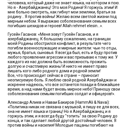
человека, который даже не знает языка, на котором я пою.
Но я - Азербайджанец! Это моя Родина! Я горжусь этим! И
мне больно смотреть, как гибнут мои земляки, братья за
родину… Я против войны! Желаю всем светлой жизни под
мирным небом. Я выражаю соболезнования семьям всех
погибших шехидов и героев! Allah rehmet elesin...».
Гусейн Гасанов: «Меня зовут Гусейн Гасанов, и я
азербайджанец. К большому сожалению, на границах
моей Родины обострился конфликт, в результате чего
погибли военнослужащие и мирные жители: чьи-то отцы,
мужья, братья, сыновья. Я всегда был, есть и буду против
любого проявления агрессии и вас призываю к тому же. У
каждого из нас должна быть возможность прожить
долгую и счастливую жизнь! И никто не имеет право
лишать кого-либо родного дома и родной земли!
Все, что происходит сейчас в стране – приносит
неописуемую боль. Я люблю свой родной Азербайджан и
искренне надеюсь, что все останется позади в ближайшее
время, а над нами будет вновь мирное небо! Приношу свои
соболезнования семьям погибших солдат и офицеров!».
Александр Алиев и Наваи Бакиров (HammAli & Navai):
«Политика никак не связана с музыкой, я пишу ее для всех,
она не имеет языка и границ! Но я Азербайджанец и я
горжусь этим, и я всегда буду "топить" за свою Родину до
конца, и так сделает любой другой достойный человек. Я
против войны и насилия! Молодые пацаны погибают на