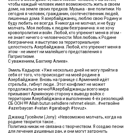
чтобы каждый человек имел возможность жить в своем
доме, на земле своих предков. Музыка - вне политики. Но
сегодня я человек, гражданин, соотечественник людей,
лишенных дома. Я азербайджанец, люблю свою Родину и
буду любить ее всегда. Я никогда не молчал, и не буду
молчать. Моя любовь к людям безгранична: я не хочу
кровопролития и войн. Любой, кто упрекнет меня в этом -
не знает ничего о человечности. Моя любовь к Родине
безгранична: я выступаю за территориальную
целостность Азербайджана. Любой, кто упрекнет меня в
этом - не имеет ни малейшего представления о
Патриотизме.
С уважением, Бахтияр Алиев».
Эмиль Кадыров: «Уже несколько дней не могу прийти в
себя от того, что происходит на моей родине в
Азербайджане. Вновь на границе с Арменией идёт
стрельба , гибнут люди...Этот конфликт не может
продолжаться вечно!!!Азербайджанцы всего мира
призывают Армянскую сторону к выводу войск с
территории Азербайджана и выполнению 4-ёх резолюций
СБ ООН !!!!! Allah butun sehidlere rehmet elesin...#нетвойне
#azerbaycan #vatan #garabagh #tovuz».
Джахид Гусейнли (Jony): «Невозможно молчать, когда на
родине творится такое...
Политика никак не связана с творчеством. Я создаю песни
для лечения душевных ран, и они могут затронуть