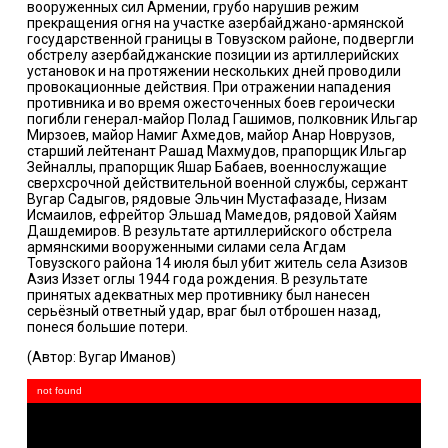
вооруженных сил Армении, грубо нарушив режим
прекращения огня на участке азербайджано-армянской
государственной границы в Товузском районе, подвергли
обстрелу азербайджанские позиции из артиллерийских
установок и на протяжении нескольких дней проводили
провокационные действия. При отражении нападения
противника и во время ожесточенных боев героически
погибли генерал-майор Полад Гашимов, полковник Ильгар
Мирзоев, майор Намиг Ахмедов, майор Анар Новрузов,
старший лейтенант Рашад Махмудов, прапорщик Ильгар
Зейналлы, прапорщик Яшар Бабаев, военнослужащие
сверхсрочной действительной военной службы, сержант
Вугар Садыгов, рядовые Эльчин Мустафазаде, Низам
Исмаилов, ефрейтор Эльшад Мамедов, рядовой Хайям
Дашдемиров. В результате артиллерийского обстрела
армянскими вооруженными силами села Агдам
Товузского района 14 июля был убит житель села Азизов
Азиз Иззет оглы 1944 года рождения. В результате
принятых адекватных мер противнику был нанесен
серьёзный ответный удар, враг был отброшен назад,
понеся большие потери.
(Автор: Вугар Иманов)