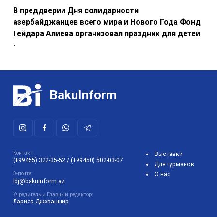
В преддверии Дня солидарности
азербайджанцев всего мира и Нового Года Фонд
Гейдара Алиева организовал праздник для детей
-
BakuInform
Контакт:
Выставки
(+99455) 322-35-52
/
(+99450) 502-03-07
Для гурманов
Э-почта:
О нас
ldj@bakuinform.az
Учредитель и Главный редактор:
Лариса Джеваншир