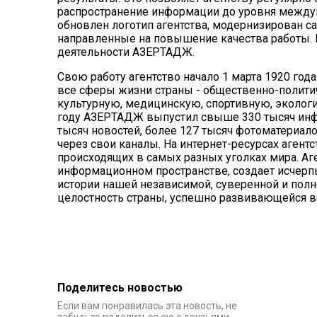
распространение информации до уровня междун
обновлен логотип агентства, модернизирован с
направленные на повышение качества работы. 
деятельности
АЗЕРТАДЖ
.
Свою работу агентство начало 1 марта 1920 года
все сферы жизни страны - общественно-полити
культурную, медицинскую, спортивную, экологи
году
АЗЕРТАДЖ
выпустил свыше 330 тысяч инф
тысяч новостей, более 127 тысяч фотоматериало
через свои каналы. На интернет-ресурсах агент
происходящих в самых разных уголках мира. А
информационном пространстве, создает исчер
истории нашей независимой, суверенной и пол
целостность страны, успешно развивающейся в
Поделитесь новостью
Если вам понравилась эта новость, не
забудьте поделиться ею с друзьями