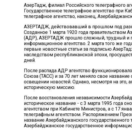
АзерТадж, филиал Российского телеграфного аген
Государственное телеграфное агентство при К
телеграфное агентство, наконец, Азербайджанск
АЗЕРТАДЖ
, действовавший в прошлом под разн
Созданное 1 марта 1920 года правительством 
(АДР),
АЗЕРТАДЖ
прошло сложный, трудный и п
информационное агентство. 2 марта того же го
первые новостные статьи за подписью АзерТад
наследством республиканской эпохи, просущест
дней.
После распада АДР агентство функционировало 
Союза (ТАСС) и за 70 лет меняло свое название
освещении новостей. Однако, несмотря на это, а
историческую миссию.
После восстановления независимости Азербай
историческое название - с 3 марта 1995 года 
агентством при Кабинете Министров, а с 17 ян
телеграфным агентством. Распоряжением Прези
название Азербайджанского государственного т
Азербайджанское государственное информацион