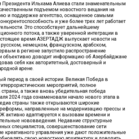
м Президента Ильхама Алиева стали знаменательным
качественным подъемом новостного вещания на
ию и поддержке агентство, оснащенное самыми
нкурентоспособность и уже более трех лет работает
тельности. Это способствует дальнейшему
ионного потока, а также уверенной интеграции в
астоящее время
АЗЕРТАДЖ
выпускает новости на
 русском, немецком, французском, арабском,
первым в регионе запустило распространение
о и объективно доводит информацию об Азербайджане
овав себя как авторитетный, достоверный и
родной арене.
 период в своей истории. Великая Победа в
титеррористических мероприятий, полное
 страны, а также вновь убедительная победа
ля 2024 года ознаменовали начало нового этапа в
 медиа страны также открываются широкие
е реформы, направленные на модернизацию прессы и
ДЖ
активно адаптируется к вызовам времени и
тельные нововведения. Недавние структурные
ных специалистов, совершенствование сети
ие креативного управления уже дают положительные
 обновлять свою новостную архитектуру и доводить