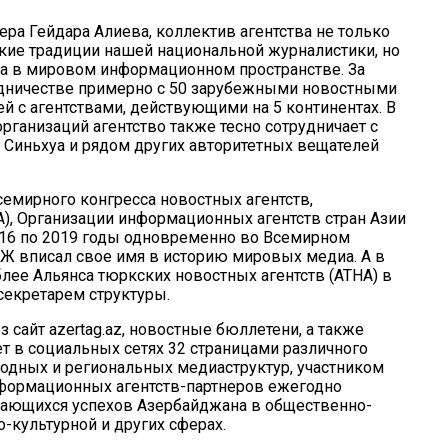
а Гейдара Алиева, коллектив агентства не только
кие традиции нашей национальной журналистики, но
та в мировом информационном пространстве. За
удничестве примерно с 50 зарубежными новостными
й с агентствами, действующими на 5 континентах. В
ганизаций агентство также тесно сотрудничает с
PA, Синьхуа и рядом других авторитетных вещателей
семирного конгресса новостных агентств,
A), Организации информационных агентств стран Азии
2016 по 2019 годы одновременно во Всемирном
ДЖ
вписал свое имя в историю мировых медиа. А в
лее Альянса тюркских новостных агентств (ATHA) в
екретарем структуры.
 сайт azertag.az, новостные бюллетени, а также
ет в социальных сетях 32 страницами различного
родных и региональных медиаструктур, участником
нформационных агентств-партнеров ежегодно
асающихся успехов Азербайджана в общественно-
-культурной и других сферах.