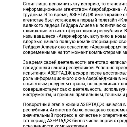
Стоит лишь вспомнить эту историю, то станови
информационным агентством Азербайджана -
А
трудным. В то время,
АЗЕРТАДЖ
имел крайне сл
агентстве был установлен первый телетайп «Кл
великого лидера Гейдара Алиева к политическо
оживление во всех сферах жизни республики. В
называвшееся «Азеринформ», вступило в новый э
впервые начало полную компьютеризацию своег
Гейдару Алиеву оно оснастило «Азеринформ» п
современными на тот момент компьютерами марки 
За время своей деятельности агентство написал
пройденный нашей республикой. Успешно прео
испытания,
АЗЕРТАДЖ
вскоре после восстановл
роль информационного окна Азербайджана в ми
новостным ресурсом страны, он переживает нов
совершенствует свою деятельность, использу
инструменты, и признан правильным, точным и
Поворотный этап в жизни
АЗЕРТАДЖ
начался в
республики. Агентство было оснащено совреме
значительный прогресс в качестве и оперативно
тот период
АЗЕРТАДЖ
был в числе первых сред
оснащенности компьютерами.