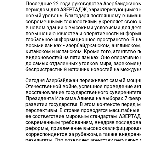
Последние 22 года руководства Азербайджано
периодом для
АЗЕРТАДЖ
, характеризующимся 
новый уровень. Благодаря постоянному вниман
современными технологиями, укрепляет свою ко
в новом здании с высокими условиями для дея
повышению качества и оперативности информац
глобальное информационное пространство. В н
восьми языках - азербайджанском, английском,
китайском и испанском. Кроме того, агентство 
видеоновостей на пяти языках. Оно оперативн
до самых отдаленных уголков мира, зарекоменд
беспристрастный источник новостей на междуна
Сегодня Азербайджан переживает самый мощный
Отечественной войне, успешное проведение ан
восстановление государственного суверенитета
Президента Ильхама Алиева на выборах 7 февра
развитии государства. В этом контексте перед
перспективы. В стране проводятся масштабны
ее соответствие мировым стандартам.
АЗЕРТА
современным требованиям, внедряя последова
реформы, привлечение высококвалифицирован
корреспондентов за рубежом, а также внедрен
результаты. Это позволяет агентству регулярно