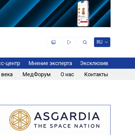
RU
с-центр
Мнение эксперта
Эксклюзив
 века
МедФорум
О нас
Контакты