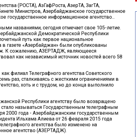
тства (РОСТА), АзГафРоста, АзерТА, ЗагТА,
абинете Министров, Азербайджанское государственное
ое государственное информационное агентство...
ыми названиями, сегодня отмечает свое 105-летие.
Азербайджанской Демократической Республики
очетный путь как первое национальное
да в газете «Азербайджан» были опубликованы
ж. К сожалению,
АЗЕРТАДЖ
, являющееся
вовал как независимый источник новостей всего 58
как филиал Телеграфного агентства Советского
 семь раз, сталкиваясь с жесткими ограничениями в
гентство, хоть и с трудом, но до конца выполнило
джанской Республики агентству было возвращено
оно стало называться Государственным телеграфным
варя 2000 года - Азербайджанским государственным
дента Ильхама Алиева от 26 февраля 2015 года
елеграфного агентства было изменено на
ное агентство (
АЗЕРТАДЖ
).