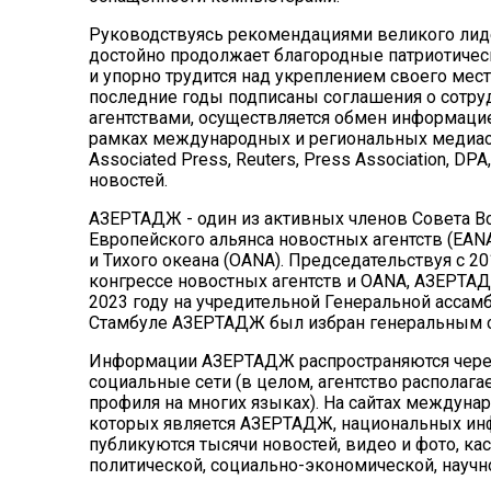
Руководствуясь рекомендациями великого лидер
достойно продолжает благородные патриотичес
и упорно трудится над укреплением своего мес
последние годы подписаны соглашения о сотр
агентствами, осуществляется обмен информацие
рамках международных и региональных медиаор
Associated Press, Reuters, Press Association, D
новостей.
АЗЕРТАДЖ
- один из активных членов Совета В
Европейского альянса новостных агентств (EAN
и Тихого океана (OANA). Председательствуя с 
конгрессе новостных агентств и OANA,
АЗЕРТА
2023 году на учредительной Генеральной ассамб
Стамбуле
АЗЕРТАДЖ
был избран генеральным с
Информации
АЗЕРТАДЖ
распространяются через
социальные сети (в целом, агентство располага
профиля на многих языках). На сайтах междуна
которых является
АЗЕРТАДЖ
, национальных и
публикуются тысячи новостей, видео и фото, к
политической, социально-экономической, научно