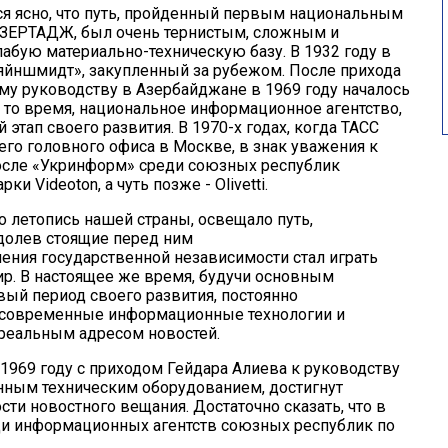
тся ясно, что путь, пройденный первым национальным
ЗЕРТАДЖ
, был очень тернистым, сложным и
абую материально-техническую базу. В 1932 году в
яйншмидт», закупленный за рубежом. После прихода
му руководству в Азербайджане в 1969 году началось
 то время, национальное информационное агентство,
тап своего развития. В 1970-х годах, когда ТАСС
о головного офиса в Москве, в знак уважения к
осле «Укринформ» среди союзных республик
Videoton, а чуть позже - Olivetti.
о летопись нашей страны, освещало путь,
долев стоящие перед ним
ения государственной независимости стал играть
р. В настоящее же время, будучи основным
ый период своего развития, постоянно
я современные информационные технологии и
 реальным адресом новостей.
 1969 году с приходом Гейдара Алиева к руководству
нным техническим оборудованием, достигнут
сти новостного вещания. Достаточно сказать, что в
и информационных агентств союзных республик по