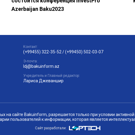
состоится конференция InvestPro
Azerbaijan Baku2023
Контакт:
(+99455) 322-35-52
/
(+99450) 502-03-07
Э-почта:
ldj@bakuinform.az
Учредитель и Главный редактор:
Лариса Джеваншир
 на сайте Bakuinform, разрешается только при условии активной 
арии пользователей к информации, которая является интеллектуа
Сайт разработали: