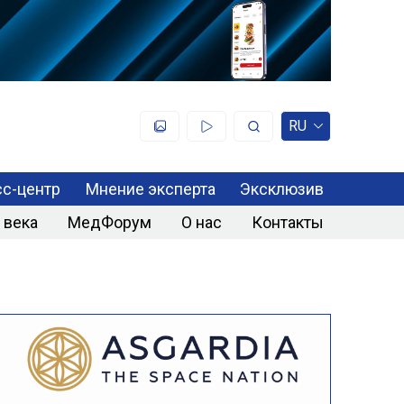
RU
с-центр
Мнение эксперта
Эксклюзив
 века
МедФорум
О нас
Контакты