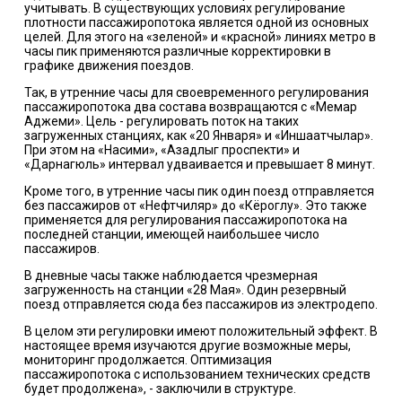
учитывать. В существующих условиях регулирование
плотности пассажиропотока является одной из основных
целей. Для этого на «зеленой» и «красной» линиях метро в
часы пик применяются различные корректировки в
графике движения поездов.
Так, в утренние часы для своевременного регулирования
пассажиропотока два состава возвращаются с «Мемар
Аджеми». Цель - регулировать поток на таких
загруженных станциях, как «20 Января» и «Иншаатчылар».
При этом на «Насими», «Азадлыг проспекти» и
«Дарнагюль» интервал удваивается и превышает 8 минут.
Кроме того, в утренние часы пик один поезд отправляется
без пассажиров от «Нефтчиляр» до «Кёроглу». Это также
применяется для регулирования пассажиропотока на
последней станции, имеющей наибольшее число
пассажиров.
В дневные часы также наблюдается чрезмерная
загруженность на станции «28 Мая». Один резервный
поезд отправляется сюда без пассажиров из электродепо.
В целом эти регулировки имеют положительный эффект. В
настоящее время изучаются другие возможные меры,
мониторинг продолжается. Оптимизация
пассажиропотока с использованием технических средств
будет продолжена», - заключили в структуре.