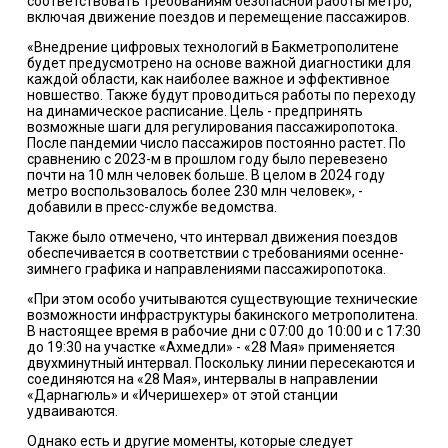
соответствовать требованиям безопасной работы метро,
включая движение поездов и перемещение пассажиров.
«Внедрение цифровых технологий в Бакметрополитене
будет предусмотрено на основе важной диагностики для
каждой области, как наиболее важное и эффективное
новшество. Также будут проводиться работы по переходу
на динамическое расписание. Цель - предпринять
возможные шаги для регулирования пассажиропотока.
После пандемии число пассажиров постоянно растет. По
сравнению с 2023-м в прошлом году было перевезено
почти на 10 млн человек больше. В целом в 2024 году
метро воспользовалось более 230 млн человек», -
добавили в пресс-службе ведомства.
Также было отмечено, что интервал движения поездов
обеспечивается в соответствии с требованиями осенне-
зимнего графика и направлениями пассажиропотока.
«При этом особо учитываются существующие технические
возможности инфраструктуры бакинского метрополитена.
В настоящее время в рабочие дни с 07:00 до 10:00 и с 17:30
до 19:30 на участке «Ахмедли» - «28 Мая» применяется
двухминутный интервал. Поскольку линии пересекаются и
соединяются на «28 Мая», интервалы в направлении
«Дарнагюль» и «Ичеришехер» от этой станции
удваиваются.
Однако есть и другие моменты, которые следует