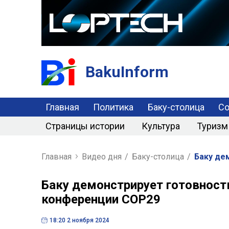
BakuInform
Главная
Политика
Баку-столица
С
Страницы истории
Культура
Туризм
Главная
Видео дня
/
Баку-столица
/
Баку де
Баку демонстрирует готовност
конференции COP29
18:20 2 ноября 2024