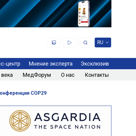
RU
с-центр
Мнение эксперта
Эксклюзив
 века
МедФорум
О нас
Контакты
конференции COP29