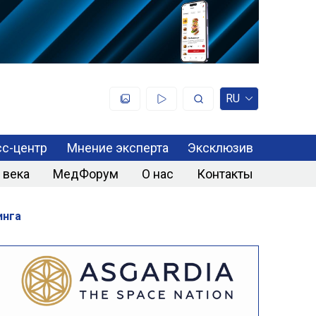
RU
с-центр
Мнение эксперта
Эксклюзив
 века
МедФорум
О нас
Контакты
инга