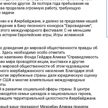
ое многое другое. За полтора года пребывания на
ева проделала огромную работу, требующую
 задачи.
нан и в Азербайджане, и далеко за пределами нашей
едение в Баку песенного конкурса "Евровидение",
 этого международного фестиваля. С не меньшим
 истории Европейские игры, Игры исламской
ло доведения до мировой общественности правды об
. Здесь необходимо особо отметить
ю кампанию Фонда Гейдара Алиева "Справедливость
ан мира проводятся акции, выставки и другие
е мировой общественности об этом чудовищном
ного азербайджанского населения. Благодаря этой
ногие зарубежные страны дали юридическую оценку
тат США и многие влиятельные международные
нты.
 в развитие социальной сферы страны. В центре
находятся семьи шехидов и национальных героев,
 защите территориальной целостности Азербайджана.
ервый вице-президент Мехрибан Алиева приняли