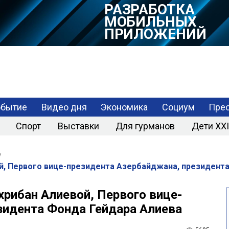
РАЗРАБОТКА
МОБИЛЬНЫХ
ПРИЛОЖЕНИЙ
обытие
Видео дня
Экономика
Социум
Прес
Спорт
Выставки
Для гурманов
Дети XXI
/
ой, Первого вице-президента Азербайджана, президент
хрибан Алиевой, Первого вице-
зидента Фонда Гейдара Алиева