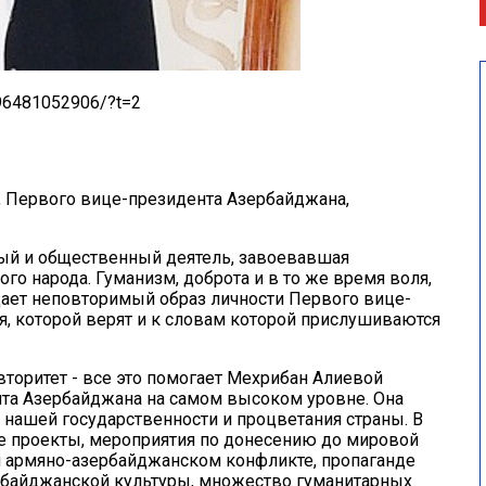
96481052906/?t=2
, Первого вице-президента Азербайджана,
ый и общественный деятель, завоевавшая
 народа. Гуманизм, доброта и в то же время воля,
здает неповторимый образ личности Первого вице-
, которой верят и к словам которой прислушиваются
вторитет - все это помогает Мехрибан Алиевой
та Азербайджана на самом высоком уровне. Она
 нашей государственности и процветания страны. В
е проекты, мероприятия по донесению до мировой
 армяно-азербайджанском конфликте, пропаганде
рбайджанской культуры, множество гуманитарных