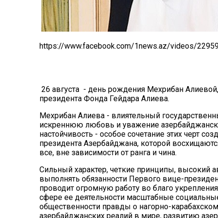
https://www.facebook.com/1news.az/videos/2295
26 августа - день рождения Мехрибан Алиевой
президента Фонда Гейдара Алиева.
Мехрибан Алиева - влиятельный государственн
искреннюю любовь и уважение азербайджанского
настойчивость - особое сочетание этих черт со
президента Азербайджана, которой восхищаются
все, вне зависимости от ранга и чина.
Сильный характер, четкие принципы, высокий а
выполнять обязанности Первого вице-президен
проводит огромную работу во благо укрепления
сфере ее деятельности масштабные социальны
общественности правды о нагорно-карабахском
азербайджанских реалий в мире, развитию азе