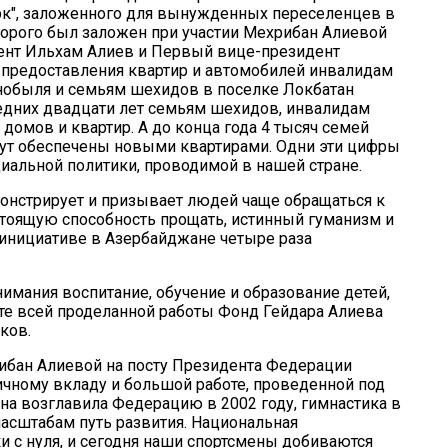
арк", заложенного для вынужденных переселенцев в
торого был заложен при участии Мехрибан Алиевой
идент Ильхам Алиев и Первый вице-президент
 предоставления квартир и автомобилей инвалидам
рнобыля и семьям шехидов в поселке Локбатан
следних двадцати лет семьям шехидов, инвалидам
домов и квартир. А до конца года 4 тысяч семей
дут обеспечены новыми квартирами. Одни эти цифры
альной политики, проводимой в нашей стране.
нстрирует и призывает людей чаще обращаться к
стоящую способность прощать, истинный гуманизм и
 инициативе в Азербайджане четыре раза
имания воспитание, обучение и образование детей,
те всей проделанной работы Фонд Гейдара Алиева
ков.
ибан Алиевой на посту Президента Федерации
ичному вкладу и большой работе, проведенной под
она возглавила Федерацию в 2002 году, гимнастика в
сштабам путь развития. Национальная
и с нуля, и сегодня наши спортсмены добиваются