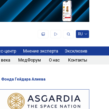
RU
с-центр
Мнение эксперта
Эксклюзив
 века
МедФорум
О нас
Контакты
а Фонда Гейдара Алиева