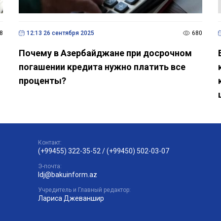
8
12:13 26 сентября 2025
680
Почему в Азербайджане при досрочном
погашении кредита нужно платить все
проценты?
Контакт:
(+99455) 322-35-52
/
(+99450) 502-03-07
Э-почта:
ldj@bakuinform.az
Учредитель и Главный редактор:
Лариса Джеваншир