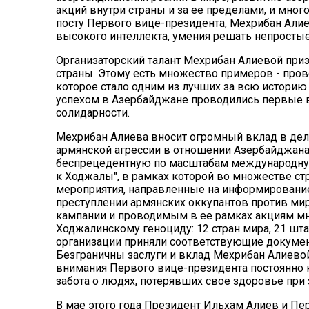
акций внутри страны и за ее пределами, и мног
посту Первого вице-президента, Мехрибан Али
высокого интеллекта, умения решать непростые
Организаторский талант Мехрибан Алиевой приз
страны. Этому есть множество примеров - пров
которое стало одним из лучших за всю историю
успехом в Азербайджане проводились первые в
солидарности.
Мехрибан Алиева вносит огромный вклад в де
армянской агрессии в отношении Азербайджана
беспрецедентную по масштабам международну
к Ходжалы", в рамках которой во множестве стр
мероприятия, направленные на информировани
преступлении армянских оккупантов против мир
кампании и проводимым в ее рамках акциям м
Ходжалинскому геноциду: 12 стран мира, 21 ш
организации приняли соответствующие докуме
Безграничны заслуги и вклад Мехрибан Алиевой
внимания Первого вице-президента постоянно 
забота о людях, потерявших свое здоровье при
В мае этого года Президент Ильхам Алиев и П