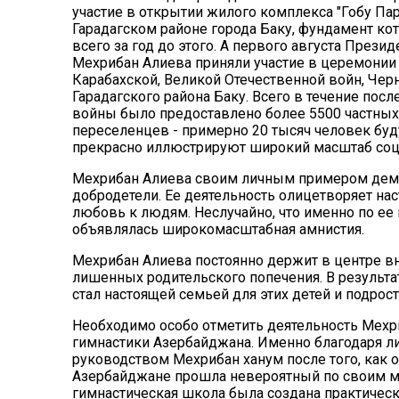
участие в открытии жилого комплекса "Гобу П
Гарадагском районе города Баку, фундамент ко
всего за год до этого. А первого августа През
Мехрибан Алиева приняли участие в церемонии
Карабахской, Великой Отечественной войн, Че
Гарадагского района Баку. Всего в течение по
войны было предоставлено более 5500 частных 
переселенцев - примерно 20 тысяч человек бу
прекрасно иллюстрируют широкий масштаб соци
Мехрибан Алиева своим личным примером демо
добродетели. Ее деятельность олицетворяет на
любовь к людям. Неслучайно, что именно по ее
объявлялась широкомасштабная амнистия.
Мехрибан Алиева постоянно держит в центре вн
лишенных родительского попечения. В результа
стал настоящей семьей для этих детей и подрост
Необходимо особо отметить деятельность Мехр
гимнастики Азербайджана. Именно благодаря л
руководством Мехрибан ханум после того, как 
Азербайджане прошла невероятный по своим ма
гимнастическая школа была создана практическ