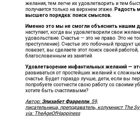
желания, тем легче их удовлетворить и тем быс
получается только на верхнем этаже.
Радость м
высшего порядка: поиск смыслов.
Именно это мы не смогли объяснить нашим д
наступает, когда вы удовлетворили свои желан
удовольствие. Счастье — это не право. Это не т
преступление). Счастье это побочный продукт 
повезет, вы сделаете этот поиск своей работо
благословенным из занятий.
Удовлетворение инфантильных желаний — это
развиваться от простейших желаний к сложным,
счастье. Будет гораздо лучше, дети, если вы пе
попробуете соотнести свою работу со своими уб
хотите быть счастливыми?
Автор:
Элизабет Фаррелли
, 59,
писательница, преподаватель, колумнист The Sy
via: TheAgeOfHappiness