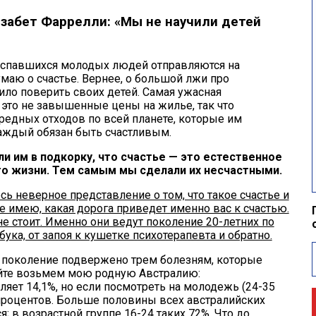
изабет Фаррелли: «Мы не научили детей
выспавшихся молодых людей отправляются на
маю о счастье. Вернее, о большой лжи про
ило поверить своих детей. Самая ужасная
 это не завышенные цены на жилье, так что
 вредных отходов по всей планете, которые им
 каждый обязан быть счастливым.
и им в подкорку, что счастье — это естественное
го жизни. Тем самым мы сделали их несчастными.
сь неверное представление о том, что такое счастье и
не имею, какая дорога приведет именно вас к счастью.
 не стоит. Именно они ведут поколение 20-летних по
а, от запоя к кушетке психотерапевта и обратно.
е поколение подвержено трем болезням, которые
айте возьмем мою родную Австралию:
яет 14,1%, но если посмотреть на молодежь (24-35
процентов. Больше половины всех австралийских
 в возрастной группе 16-24 таких 72%. Что до