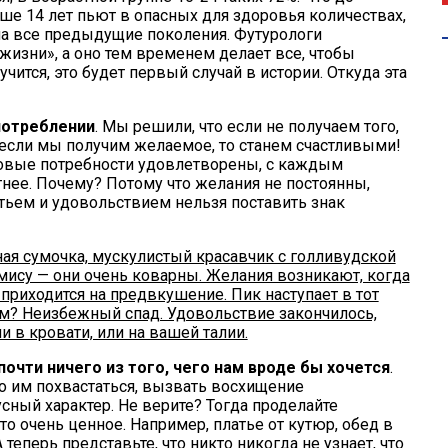
рше 14 лет пьют в опасных для здоровья количествах,
а все предыдущие поколения. Футурологи
изни», а оно тем временем делает все, чтобы
учится, это будет первый случай в истории. Откуда эта
 потреблении
. Мы решили, что если не получаем того,
, если мы получим желаемое, то станем счастливыми!
азовые потребности удовлетворены, с каждым
ее. Почему? Потому что желания не постоянны,
тьем и удовольствием нельзя поставить знак
ая сумочка, мускулистый красавчик с голливудской
мису — они очень коварны. Желания возникают, когда
я приходится на предвкушение. Пик наступает в тот
ом? Неизбежный спад. Удовольствие закончилось,
и в кровати, или на вашей талии.
почти ничего из того, чего нам вроде бы хочется
.
о им похвастаться, вызвать восхищение
ный характер. Не верите? Тогда проделайте
о очень ценное. Например, платье от кутюр, обед в
теперь представьте, что никто никогда не узнает, что