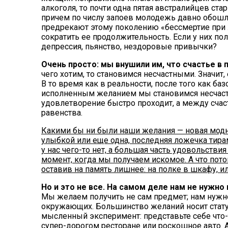
алкоголя, то почти одна пятая австралийцев ста
причем по числу запоев молодежь давно обошл
предрекают этому поколению «бессмертие при ж
сократить ее продолжительность. Если у них пол
депрессия, пьянство, нездоровые привычки?
Очень просто: мы внушили им, что счастье в
чего хотим, то становимся несчастными. Значит
В то время как в реальности, после того как б
исполненным желанием мы становимся несчастн
удовлетворение быстро проходит, а между счас
равенства.
Какими бы ни были наши желания — новая модн
улыбкой или еще одна, последняя ложечка тира
у нас чего-то нет, а большая часть удовольстви
момент, когда мы получаем искомое. А что пот
оставив на память лишнее: на полке в шкафу, ил
Но и это не все. На самом деле нам не нужно 
Мы желаем получить не сам предмет; нам нужн
окружающих. Большинство желаний носит статус
мысленный эксперимент: представьте себе что-т
супер-дорогом ресторане или роскошное авто. А 