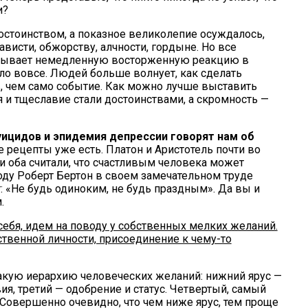
и?
остоинством, а показное великолепие осуждалось,
ависти, обжорству, алчности, гордыне. Но все
вызывает немедленную восторженную реакцию в
ило вовсе. Людей больше волнует, как сделать
, чем само событие. Как можно лучше выставить
я и тщеславие стали достоинствами, а скромность —
уицидов и эпидемия депрессии говорят нам об
се рецепты уже есть. Платон и Аристотель почти во
ни оба считали, что счастливым человека может
году Роберт Бертон в своем замечательном труде
: «Не будь одиноким, не будь праздным». Да вы и
.
себя, идем на поводу у собственных мелких желаний.
твенной личности, присоединение к чему-то
акую иерархию человеческих желаний: нижний ярус —
я, третий — одобрение и статус. Четвертый, самый
 Совершенно очевидно, что чем ниже ярус, тем проще