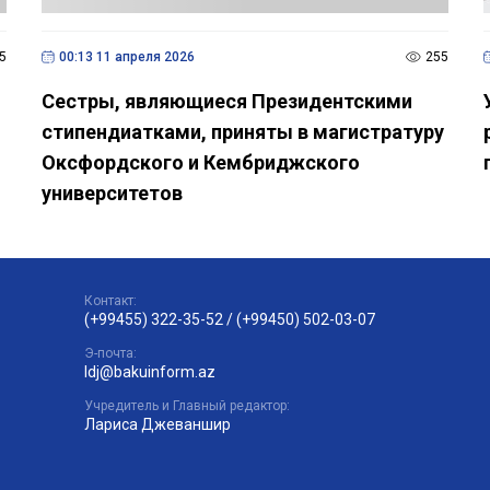
5
00:13 11 апреля 2026
255
Сестры, являющиеся Президентскими
стипендиатками, приняты в магистратуру
Оксфордского и Кембриджского
университетов
Контакт:
(+99455) 322-35-52
/
(+99450) 502-03-07
Э-почта:
ldj@bakuinform.az
Учредитель и Главный редактор:
Лариса Джеваншир