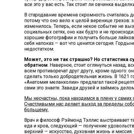
все это у вас есть. Так стоит ли овчинка выделк
В стародавние времена скромность считалась д
потому что оно вело к целой веренице грехов: з
изменилось. Теперь, если некое событие не 
социальных сетях, оно как будто и не происход
хорошие фотографии и получить больше лайков
себя напоказ — вот что ценится сегодня. Гордын
недостатком.
Может, это не так страшно? Но статистика с
обратном
. Наверное, стоит оглянуться назад, в
всем противоречат друг другу, кроме одного: о
сделать только добродетельная жизнь. В 1621 
«Анатомия меланхолии» предлагал такой рецепт
сами это знаете. Заведи друзей и займись делом
Мы несчастны, пока находимся в плену у самих 
Счастливыми нас делает выход за пределы собс
большему.
Врач и философ Рэймонд Тэллис выстраивает т
еда и кров, следующий — получение удовольстви
верхний — искусство, духовная жизнь и миссия.