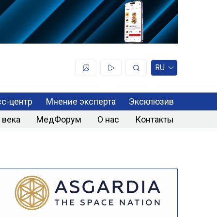
RU
с-центр
Мнение эксперта
Эксклюзив
 века
МедФорум
О нас
Контакты