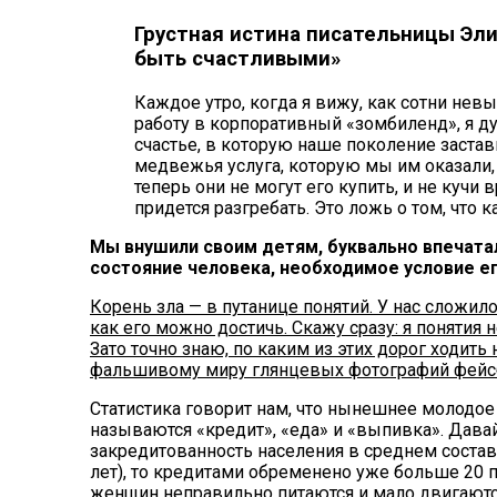
Грустная истина писательницы Эл
быть счастливыми»
Каждое утро, когда я вижу, как сотни не
работу в корпоративный «зомбиленд», я ду
счастье, в которую наше поколение застав
медвежья услуга, которую мы им оказали,
теперь они не могут его купить, и не кучи
придется разгребать. Это ложь о том, что
Мы внушили своим детям, буквально впечатал
состояние человека, необходимое условие е
Корень зла — в путанице понятий. У нас сложило
как его можно достичь. Скажу сразу: я понятия 
Зато точно знаю, по каким из этих дорог ходить
фальшивому миру глянцевых фотографий фейсбук
Статистика говорит нам, что нынешнее молодо
называются «кредит», «еда» и «выпивка». Дав
закредитованность населения в среднем составл
лет), то кредитами обременено уже больше 20 
женщин неправильно питаются и мало двигаются;