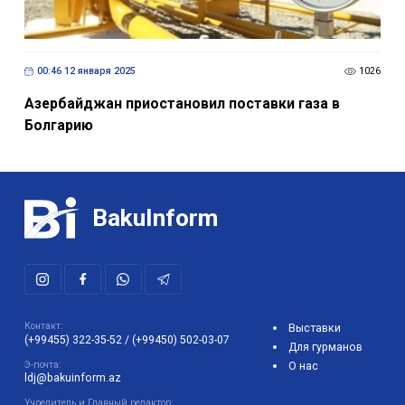
00:46 12 января 2025
1026
Азербайджан приостановил поставки газа в
Болгарию
BakuInform
Контакт:
Выставки
(+99455) 322-35-52
/
(+99450) 502-03-07
Для гурманов
Э-почта:
О нас
ldj@bakuinform.az
Учредитель и Главный редактор: