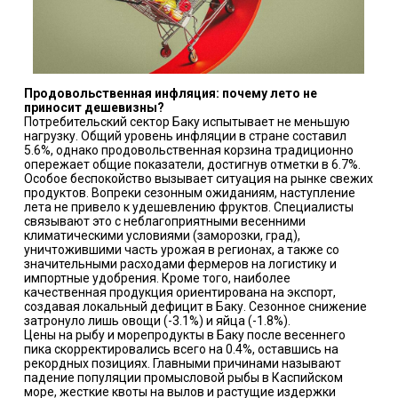
Продовольственная инфляция: почему лето не
приносит дешевизны?
Потребительский сектор Баку испытывает не меньшую
нагрузку. Общий уровень инфляции в стране составил
5.6%, однако продовольственная корзина традиционно
опережает общие показатели, достигнув отметки в 6.7%.
Особое беспокойство вызывает ситуация на рынке свежих
продуктов. Вопреки сезонным ожиданиям, наступление
лета не привело к удешевлению фруктов. Специалисты
связывают это с неблагоприятными весенними
климатическими условиями (заморозки, град),
уничтожившими часть урожая в регионах, а также со
значительными расходами фермеров на логистику и
импортные удобрения. Кроме того, наиболее
качественная продукция ориентирована на экспорт,
создавая локальный дефицит в Баку. Сезонное снижение
затронуло лишь овощи (-3.1%) и яйца (-1.8%).
Цены на рыбу и морепродукты в Баку после весеннего
пика скорректировались всего на 0.4%, оставшись на
рекордных позициях. Главными причинами называют
падение популяции промысловой рыбы в Каспийском
море, жесткие квоты на вылов и растущие издержки