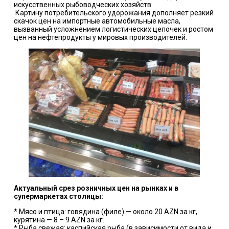
искусственных рыбоводческих хозяйств.
Картину потребительского удорожания дополняет резкий
скачок цен на импортные автомобильные масла,
вызванный усложнением логистических цепочек и ростом
цен на нефтепродукты у мировых производителей.
Актуальный срез розничных цен на рынках и в
супермаркетах столицы:
* Мясо и птица: говядина (филе) — около 20 AZN за кг,
курятина — 8 – 9 AZN за кг.
* Рыба свежая: каспийская рыба (в зависимости от вида и