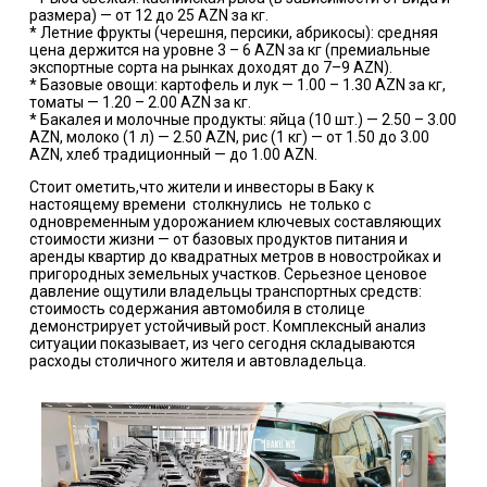
размера) — от 12 до 25 AZN за кг.
* Летние фрукты (черешня, персики, абрикосы): средняя
цена держится на уровне 3 – 6 AZN за кг (премиальные
экспортные сорта на рынках доходят до 7–9 AZN).
* Базовые овощи: картофель и лук — 1.00 – 1.30 AZN за кг,
томаты — 1.20 – 2.00 AZN за кг.
* Бакалея и молочные продукты: яйца (10 шт.) — 2.50 – 3.00
AZN, молоко (1 л) — 2.50 AZN, рис (1 кг) — от 1.50 до 3.00
AZN, хлеб традиционный — до 1.00 AZN.
Стоит ометить,что жители и инвесторы в Баку к
настоящему времени столкнулись не только с
одновременным удорожанием ключевых составляющих
стоимости жизни — от базовых продуктов питания и
аренды квартир до квадратных метров в новостройках и
пригородных земельных участков. Серьезное ценовое
давление ощутили владельцы транспортных средств:
стоимость содержания автомобиля в столице
демонстрирует устойчивый рост. Комплексный анализ
ситуации показывает, из чего сегодня складываются
расходы столичного жителя и автовладельца.