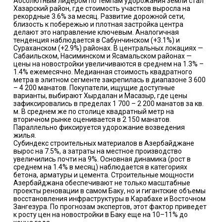
Абсолютным лидером по темпам удорожания земли стал
Хазарский район, где стоимость участков выросла на
рекордные 3.6% за месяц. Развитие дорожной сети,
близость к побережью и плотная застройка центра
делают это направление ключевым. Аналогичная
тенденция наблюдается в Сабунчинском (+3.1%) и
Сураханском (+2.9%) районах. В центральных локациях —
Сабаильском, Насиминском и Ясамальском районах —
цены на новостройки увеличиваются в среднем на 1.3% –
1.4% ежемесячно. Медианная стоимость квадратного
метра в элитном сегменте закрепилась в диапазоне 3 600
– 4 200 манатов. Покупатели, ищущие доступные
варианты, выбирают Хырдалан и Масазыр, где цены
зафиксировались в пределах 1 700 – 2 200 манатов за кв.
м. В среднем же по столице квадратный метр на
вторичном рынке оценивается в 2 150 манатов.
Параллельно фиксируется удорожание возведения
жилья.
Субиндекс строительных материалов в Азербайджане
вырос на 7.5%, а затраты на местное производство
увеличились почти на 9%. Основная динамика (рост в
среднем на 1.4% в месяц) наблюдается в категориях
бетона, арматуры и цемента. Строительные мощности
Азербайджана обеспечивают не только масштабные
проекты реновации в самом Баку, но и гигантские объемы
восстановления инфраструктуры в Карабахе и Восточном
Зангезура. По прогнозам экспертов, этот фактор приведет
к росту цен на новостройки в Баку еще на 10–11% до