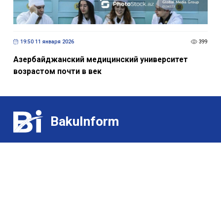
19:50 11 января 2026
399
Азербайджанский медицинский университет
возрастом почти в век
BakuInform
Контакт:
Выставки
(+99455) 322-35-52
/
(+99450) 502-03-07
Для гурманов
Э-почта:
О нас
ldj@bakuinform.az