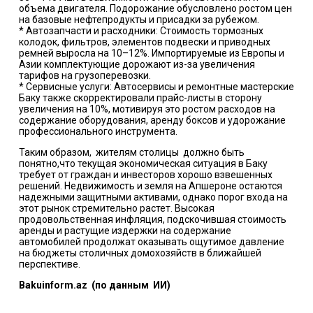
объема двигателя. Подорожание обусловлено ростом цен
на базовые нефтепродукты и присадки за рубежом.
* Автозапчасти и расходники: Стоимость тормозных
колодок, фильтров, элементов подвески и приводных
ремней выросла на 10–12%. Импортируемые из Европы и
Азии комплектующие дорожают из-за увеличения
тарифов на грузоперевозки.
* Сервисные услуги: Автосервисы и ремонтные мастерские
Баку также скорректировали прайс-листы в сторону
увеличения на 10%, мотивируя это ростом расходов на
содержание оборудования, аренду боксов и удорожание
профессионального инструмента.
Таким образом, жителям столицы должно быть
понятно,что текущая экономическая ситуация в Баку
требует от граждан и инвесторов хорошо взвешенных
решений. Недвижимость и земля на Апшероне остаются
надежными защитными активами, однако порог входа на
этот рынок стремительно растет. Высокая
продовольственная инфляция, подскочившая стоимость
аренды и растущие издержки на содержание
автомобилей продолжат оказывать ощутимое давление
на бюджеты столичных домохозяйств в ближайшей
перспективе.
Bakuinform.az (по данным ИИ)