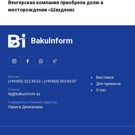
Венгерская компания приобрела долю в
месторождении «Шахдениз
BakuInform
Контакт:
Выставки
(+99455) 322-35-52
/
(+99450) 502-03-07
Для гурманов
Э-почта:
О нас
ldj@bakuinform.az
Учредитель и Главный редактор:
Лариса Джеваншир