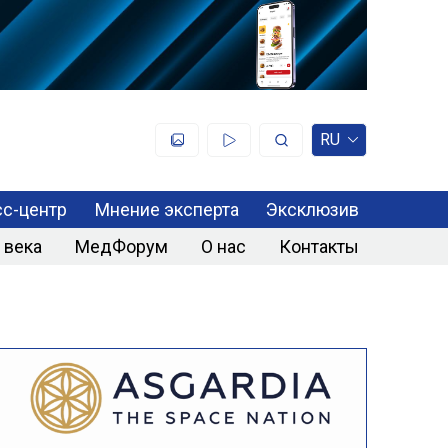
RU
с-центр
Мнение эксперта
Эксклюзив
 века
МедФорум
О нас
Контакты