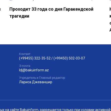
ы
Проходит 33 года со дня Гаракендской
трагедии
Контакт:
(+99455) 322-35-52
/
(+99450) 502-03-07
Э-почта:
ldj@bakuinform.az
Учредитель и Главный редактор:
Лариса Джеваншир
 на сайте Bakuinform, разрешается только при условии активной 