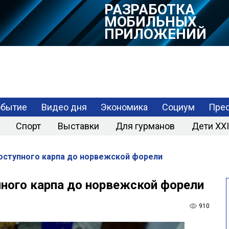
РАЗРАБОТКА
МОБИЛЬНЫХ
ПРИЛОЖЕНИЙ
обытие
Видео дня
Экономика
Социум
Прес
Спорт
Выставки
Для гурманов
Дети XXI
доступного карпа до норвежской форели
пного карпа до норвежской форели
910