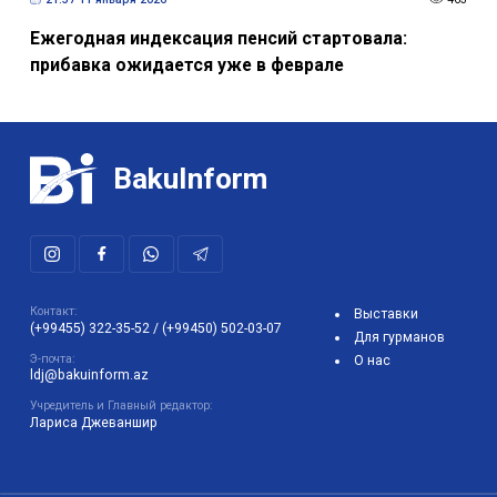
Ежегодная индексация пенсий стартовала:
прибавка ожидается уже в феврале
BakuInform
Контакт:
Выставки
(+99455) 322-35-52
/
(+99450) 502-03-07
Для гурманов
Э-почта:
О нас
ldj@bakuinform.az
Учредитель и Главный редактор:
Лариса Джеваншир