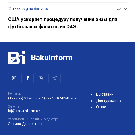
17:45 20 декабря 2025
422
США ускоряет процедуру получения визы для
футбольных фанатов из ОАЭ
BakuInform
Контакт:
Выставки
(+99455) 322-35-52
/
(+99450) 502-03-07
Для гурманов
Э-почта:
О нас
ldj@bakuinform.az
Учредитель и Главный редактор:
Лариса Джеваншир