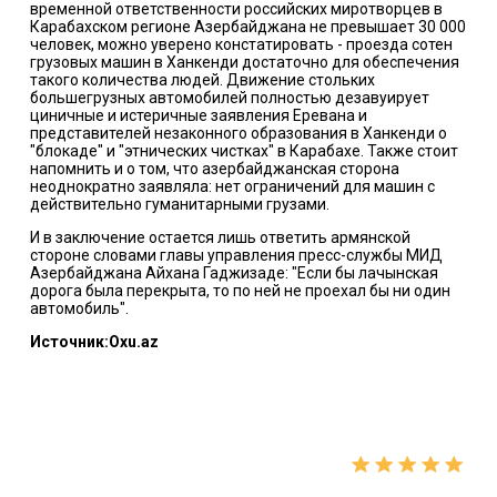
временной ответственности российских миротворцев в
Карабахском регионе Азербайджана не превышает 30 000
человек, можно уверено констатировать - проезда сотен
грузовых машин в Ханкенди достаточно для обеспечения
такого количества людей. Движение стольких
большегрузных автомобилей полностью дезавуирует
циничные и истеричные заявления Еревана и
представителей незаконного образования в Ханкенди о
"блокаде" и "этнических чистках" в Карабахе. Также стоит
напомнить и о том, что азербайджанская сторона
неоднократно заявляла: нет ограничений для машин с
действительно гуманитарными грузами.
И в заключение остается лишь ответить армянской
стороне словами главы управления пресс-службы МИД
Азербайджана Айхана Гаджизаде: "Если бы лачынская
дорога была перекрыта, то по ней не проехал бы ни один
автомобиль".
Источник:Oxu.az