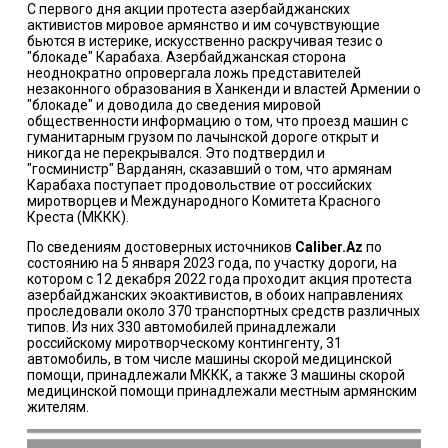
С первого дня акции протеста азербайджанских
активистов мировое армянство и им сочувствующие
бьются в истерике, искусственно раскручивая тезис о
"блокаде" Карабаха. Азербайджанская сторона
неоднократно опровергала ложь представителей
незаконного образования в Ханкенди и властей Армении о
"блокаде" и доводила до сведения мировой
общественности информацию о том, что проезд машин с
гуманитарным грузом по лачынской дороге открыт и
никогда не перекрывался. Это подтвердил и
"госминистр" Варданян, сказавший о том, что армянам
Карабаха поступает продовольствие от российских
миротворцев и Международного Комитета Красного
Креста (МККК).
По сведениям достоверных источников
Caliber.Az
по
состоянию на 5 января 2023 года, по участку дороги, на
котором с 12 декабря 2022 года проходит акция протеста
азербайджанских экоактивистов, в обоих направлениях
проследовали около 370 транспортных средств различных
типов. Из них 330 автомобилей принадлежали
российскому миротворческому контингенту, 31
автомобиль, в том числе машины скорой медицинской
помощи, принадлежали МККК, a также 3 машины скорой
медицинской помощи принадлежали местным армянским
жителям.