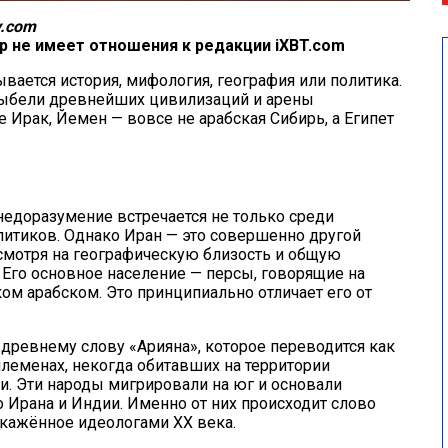
y.com
ор не имеет отношения к редакции iXBT.com
вается история, мифология, география или политика.
лыбели древнейших цивилизаций и арены
 Ирак, Йемен — вовсе не арабская Сибирь, а Египет
недоразумение встречается не только среди
литиков. Однако Иран — это совершенно другой
есмотря на географическую близость и общую
. Его основное население —
персы
, говорящие на
ом арабском. Это принципиально отличает его от
древнему слову «Арияна», которое переводится как
племенах, некогда обитавших на территории
и. Эти народы мигрировали на юг и основали
Ирана и Индии. Именно от них происходит слово
кажённое идеологами XX века.