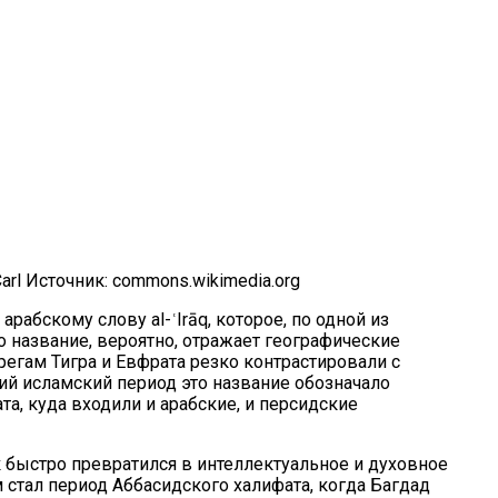
arl
Источник:
commons.wikimedia.org
рабскому слову al-ʿIrāq, которое, по одной из
то название, вероятно, отражает географические
регам Тигра и Евфрата резко контрастировали с
ий исламский период это название обозначало
а, куда входили и арабские, и персидские
ак быстро превратился в интеллектуальное и духовное
 стал период
Аббасидского халифата
, когда Багдад