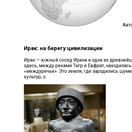
Авто
Ирак: на берегу цивилизации
Ирак
— южный сосед Ирана и одна из древнейш
здесь, между реками Тигр и Евфрат, находилас
«междуречье». Это земля, где зародились шуме
культур, о