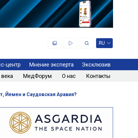
RU
с-центр
Мнение эксперта
Эксклюзив
 века
МедФорум
О нас
Контакты
ет, Йемен и Саудовская Аравия?