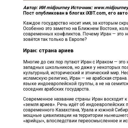
Автор: ИИ midjourney
Источник: www.midjourne
Пост опубликован в блогах iXBT.com, его авт
Каждое государство носит имя, за которым скры
Особенно это заметно на Ближнем Востоке, ко
современных конфликтов. Почему Иран — это не
зовётся так только в Европе?
Иран: страна ариев
Многие до сих пор путают
Иран
с Ираком — это 
западных школьников, но даже у некоторых по
культурный, исторический и этнический мир. Н
исламскую религию, Иран — не арабская страна
языке индоевропейской группы, а не на семитск
соседних арабских государств.
Современное название страны Иран восходит к 
«земля ариев». Речь идёт об индоевропейских 
современного Казахстана, Урала и южной Сибир
мощные цивилизации на территории нынешнего 
«арийцы», впоследствии переосмысленное и ис