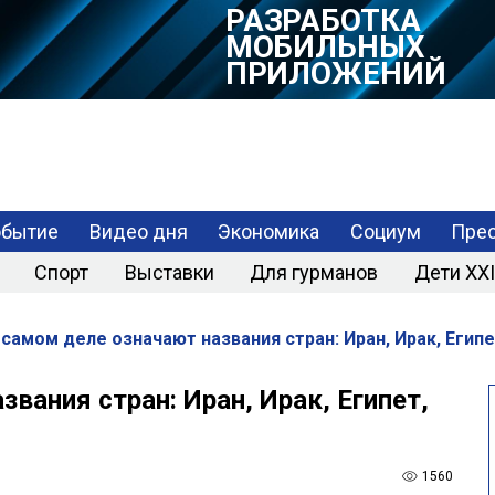
РАЗРАБОТКА
МОБИЛЬНЫХ
ПРИЛОЖЕНИЙ
обытие
Видео дня
Экономика
Социум
Прес
Спорт
Выставки
Для гурманов
Дети XXI
 самом деле означают названия стран: Иран, Ирак, Егип
вания стран: Иран, Ирак, Египет,
1560