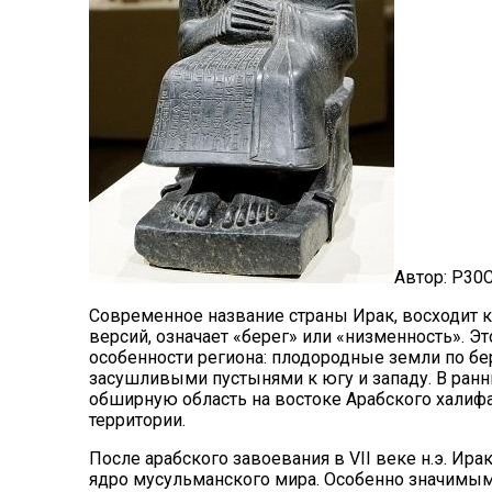
Автор: P30C
Современное название страны Ирак, восходит к а
версий, означает «берег» или «низменность». Э
особенности региона: плодородные земли по бе
засушливыми пустынями к югу и западу. В ранн
обширную область на востоке Арабского халифат
территории.
После арабского завоевания в VII веке н.э. Ир
ядро мусульманского мира. Особенно значимым