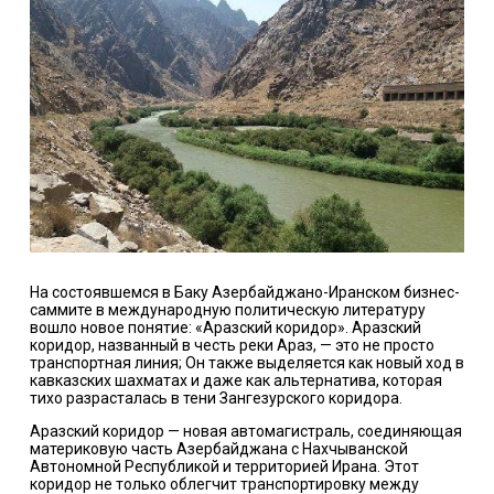
На состоявшемся в Баку Азербайджано-Иранском бизнес-
саммите в международную политическую литературу
вошло новое понятие: «Аразский коридор». Аразский
коридор, названный в честь реки Араз, — это не просто
транспортная линия; Он также выделяется как новый ход в
кавказских шахматах и ​​даже как альтернатива, которая
тихо разрасталась в тени Зангезурского коридора.
Аразский коридор — новая автомагистраль, соединяющая
материковую часть Азербайджана с Нахчыванской
Автономной Республикой и территорией Ирана. Этот
коридор не только облегчит транспортировку между