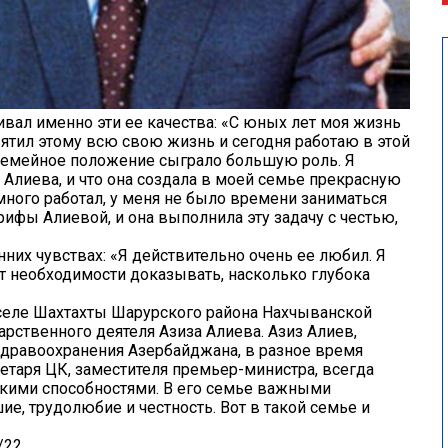
кивал именно эти ее качества: «С юных лет моя жизнь
вятил этому всю свою жизнь и сегодня работаю в этой
 семейное положение сыграло большую роль. Я
фа Алиева, и что она создала в моей семье прекрасную
ного работал, у меня не было времени заниматься
ифы Алиевой, и она выполнила эту задачу с честью,
нних чувствах: «Я действительно очень ее любил. Я
т необходимости доказывать, насколько глубока
 селе Шахтахты Шарурского района Нахчыванской
рственного деятеля Азиза Алиева. Азиз Алиев,
дравоохранения Азербайджана, в разное время
етаря ЦК, заместителя премьер-министра, всегда
скими способностями. В его семье важными
е, трудолюбие и честность. Вот в такой семье и
/22