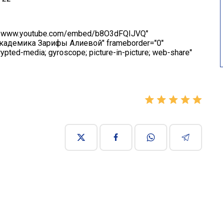
ps://www.youtube.com/embed/b8O3dFQIJVQ"
 академика Зарифы Алиевой" frameborder="0"
rypted-media; gyroscope; picture-in-picture; web-share"