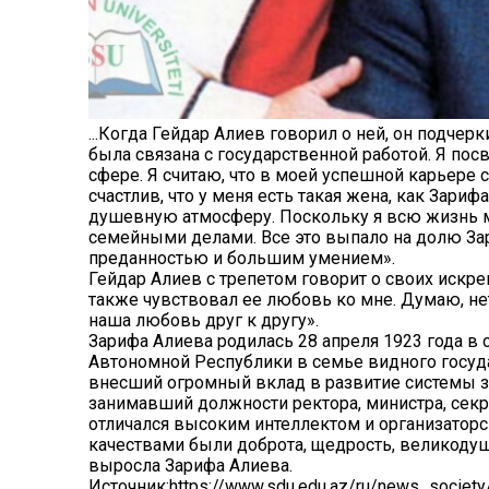
...Когда Гейдар Алиев говорил о ней, он подчер
была связана с государственной работой. Я пос
сфере. Я считаю, что в моей успешной карьере
счастлив, что у меня есть такая жена, как Зари
душевную атмосферу. Поскольку я всю жизнь м
семейными делами. Все это выпало на долю Зар
преданностью и большим умением».
Гейдар Алиев с трепетом говорит о своих искре
также чувствовал ее любовь ко мне. Думаю, не
наша любовь друг к другу».
Зарифа Алиева родилась 28 апреля 1923 года в
Автономной Республики в семье видного госуда
внесший огромный вклад в развитие системы з
занимавший должности ректора, министра, секр
отличался высоким интеллектом и организатор
качествами были доброта, щедрость, великодуши
выросла Зарифа Алиева.
Источник:
https://www.sdu.edu.az/ru/news_society