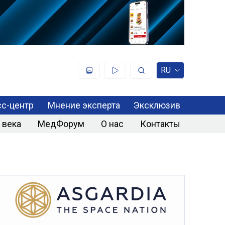
RU
с-центр
Мнение эксперта
Эксклюзив
 века
МедФорум
О нас
Контакты