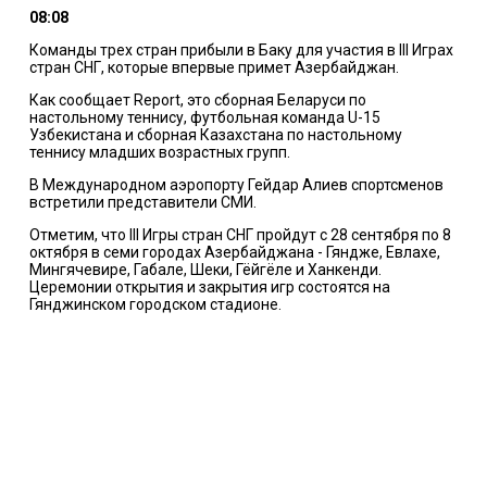
08:08
Команды трех стран прибыли в Баку для участия в III Играх
стран СНГ, которые впервые примет Азербайджан.
Как сообщает Report, это сборная Беларуси по
настольному теннису, футбольная команда U-15
Узбекистана и сборная Казахстана по настольному
теннису младших возрастных групп.
В Международном аэропорту Гейдар Алиев спортсменов
встретили представители СМИ.
Отметим, что III Игры стран СНГ пройдут с 28 сентября по 8
октября в семи городах Азербайджана - Гяндже, Евлахе,
Мингячевире, Габале, Шеки, Гёйгёле и Ханкенди.
Церемонии открытия и закрытия игр состоятся на
Гянджинском городском стадионе.