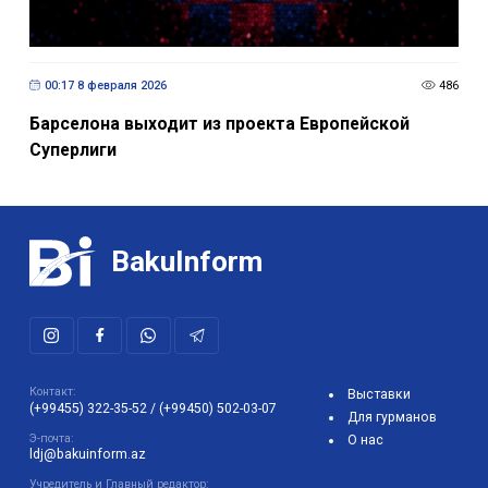
00:17 8 февраля 2026
486
Барселона выходит из проекта Европейской
Суперлиги
BakuInform
Контакт:
Выставки
(+99455) 322-35-52
/
(+99450) 502-03-07
Для гурманов
Э-почта:
О нас
ldj@bakuinform.az
Учредитель и Главный редактор: