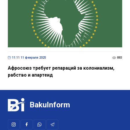
11:11 11 февраля 2025
883
Афросоюз требует репараций за колониализм,
рабство и апартеид
BakuInform