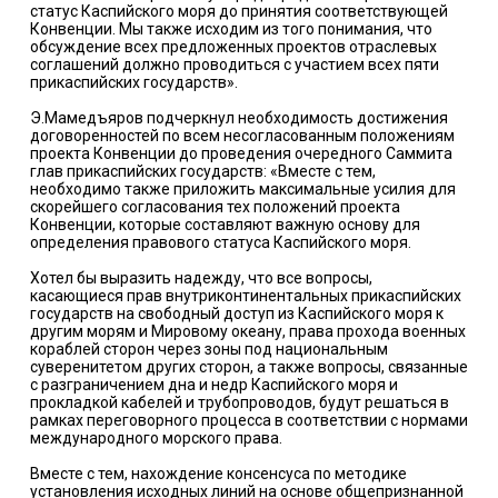
статус Каспийского моря до принятия соответствующей
Конвенции. Мы также исходим из того понимания, что
обсуждение всех предложенных проектов отраслевых
соглашений должно проводиться с участием всех пяти
прикаспийских государств».
Э.Мамедъяров подчеркнул необходимость достижения
договоренностей по всем несогласованным положениям
проекта Конвенции до проведения очередного Саммита
глав прикаспийских государств: «Вместе с тем,
необходимо также приложить максимальные усилия для
скорейшего согласования тех положений проекта
Конвенции, которые составляют важную основу для
определения правового статуса Каспийского моря.
Хотел бы выразить надежду, что все вопросы,
касающиеся прав внутриконтинентальных прикаспийских
государств на свободный доступ из Каспийского моря к
другим морям и Мировому океану, права прохода военных
кораблей сторон через зоны под национальным
суверенитетом других сторон, а также вопросы, связанные
с разграничением дна и недр Каспийского моря и
прокладкой кабелей и трубопроводов, будут решаться в
рамках переговорного процесса в соответствии с нормами
международного морского права.
Вместе с тем, нахождение консенсуса по методике
установления исходных линий на основе общепризнанной