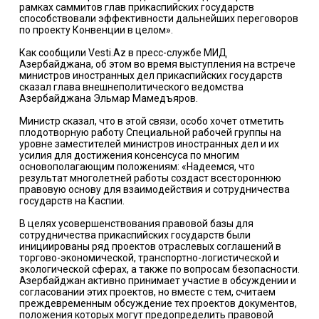
рамках саммитов глав прикаспийских государств
способствовали эффективности дальнейших переговоров
по проекту Конвенции в целом».
Как сообщили Vesti.Az в пресс-службе МИД
Азербайджана, об этом во время выступления на встрече
министров иностранных дел прикаспийских государств
сказал глава внешнеполитического ведомства
Азербайджана Эльмар Мамедъяров.
Министр сказал, что в этой связи, особо хочет отметить
плодотворную работу Специальной рабочей группы на
уровне заместителей министров иностранных дел и их
усилия для достижения консенсуса по многим
основополагающим положениям: «Надеемся, что
результат многолетней работы создаст всестороннюю
правовую основу для взаимодействия и сотрудничества
государств на Каспии.
В целях усовершенствования правовой базы для
сотрудничества прикаспийских государств были
инициированы ряд проектов отраслевых соглашений в
торгово-экономической, транспортно-логистической и
экологической сферах, а также по вопросам безопасности.
Азербайджан активно принимает участие в обсуждении и
согласовании этих проектов, но вместе с тем, считаем
преждевременным обсуждение тех проектов документов,
положения которых могут предопределить правовой