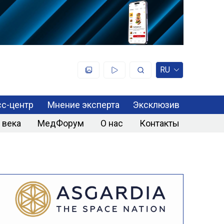
RU
с-центр
Мнение эксперта
Эксклюзив
 века
МедФорум
О нас
Контакты