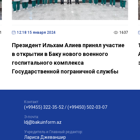
1
12:18 15 января 2024
1637
Президент Ильхам Алиев принял участие
в открытии в Баку нового военного
госпитального комплекса
Государственной пограничной службы
Контакт:
(+99455) 322-35-52
/
(+99450) 502-03-07
Э-почта:
ldj@bakuinform.az
Учредитель и Главный редактор:
Лариса Джеваншир