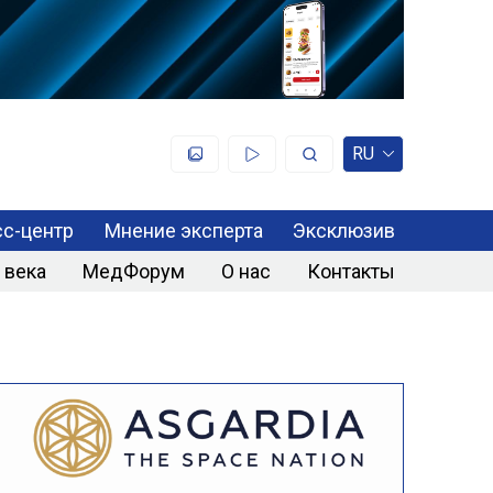
RU
с-центр
Мнение эксперта
Эксклюзив
 века
МедФорум
О нас
Контакты