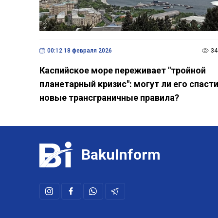
00:12 18 февраля 2026
34
Каспийское море переживает "тройной
планетарный кризис": могут ли его спаст
новые трансграничные правила?
BakuInform