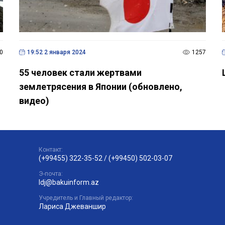
0
19:52 2 января 2024
1257
55 человек стали жертвами
и
землетрясения в Японии (обновлено,
видео)
Контакт:
(+99455) 322-35-52
/
(+99450) 502-03-07
Э-почта:
ldj@bakuinform.az
Учредитель и Главный редактор:
Лариса Джеваншир