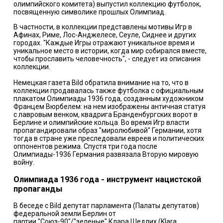
олимпийского комитета)
выпустил коллекцию футболок,
посвященную символике прошлых Олимпиад.
В частности, в коллекции представлены мотивы Игр в
Афинах, Риме, Лос-Анджелесе, Сеуле, Сиднее и других
городах. "Каждые Игры отражают уникальное время и
уникальное место в истории, когда мир собирался вместе,
чтобы прославить человечность", - следует из описания
коллекции.
Немецкая газета Bild
обратила внимание на то, что в
коллекции продавалась также футболка с официальным
плакатом
Олимпиады 1936 года,
созданным художником
Францем Вюрбелем: на нем изображены античная статуя
с лавровым венком, квадрига Бранденбургских ворот в
Берлине и олимпийские кольца. Во время Игр власти
пропагандировали образ "миролюбивой" Германии, хотя
тогда в стране уже преследовали евреев и политических
оппонентов режима. Спустя три года после
Олимпиады-1936 Германия развязала Вторую мировую
войну.
Олимпиада 1936 года - инструмент нацистской
пропаганды
В беседе с Bild депутат парламента (Палаты депутатов)
федеральной земли Берлин от
партии
"Союз-90"/"зеленые"
Клара Шедлих (Klara