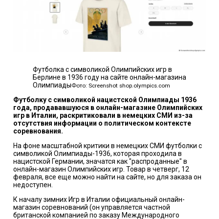
Футболка с символикой Олимпийских игр в
Берлине в 1936 году на сайте онлайн-магазина
Олимпиады
Фото: Screenshot shop.olympics.com
Футболку с символикой нацистской Олимпиады 1936
года, продававшуюся в онлайн-магазине Олимпийских
игр в Италии, раскритиковали в немецких СМИ из-за
отсутствия информации о политическом контексте
соревнования.
На фоне масштабной критики в немецких СМИ футболки с
символикой Олимпиады-1936, которая проходила
в
нацистской Германии,
значатся как "распроданные" в
онлайн-магазин
Олимпийских игр.
Товар в четверг, 12
февраля, все еще можно найти на сайте, но для заказа он
недоступен.
К началу
зимних Игр в Италии
официальный онлайн-
магазин соревнований (он управляется частной
британской компанией по заказу
Международного