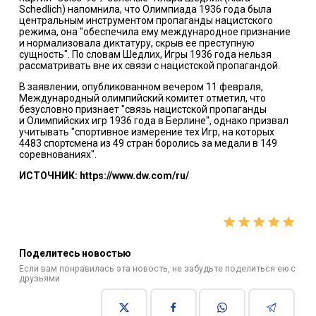
Schedlich) напомнила, что Олимпиада 1936 года была
центральным
инструментом пропаганды
нацистского
режима, она "обеспечила ему международное признание
и нормализовала диктатуру, скрыв ее преступную
сущность". По словам Шедлих, Игры 1936 года нельзя
рассматривать вне их связи с нацистской пропагандой.
В заявлении, опубликованном вечером 11 февраля,
Международный олимпийский комитет отметил, что
безусловно признает "связь нацистской пропаганды
и
Олимпийских игр 1936 года в Берлине",
однако призвал
учитывать "спортивное измерение тех Игр, на которых
4483 спортсмена из 49 стран боролись за медали в 149
соревнованиях".
ИСТОЧНИК: https://www.dw.com/ru/
Поделитесь новостью
Если вам понравилась эта новость, не забудьте поделиться ею с
друзьями