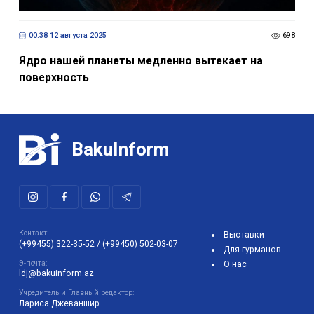
00:38 12 августа 2025
698
Ядро нашей планеты медленно вытекает на
поверхность
BakuInform
Контакт:
Выставки
(+99455) 322-35-52
/
(+99450) 502-03-07
Для гурманов
Э-почта:
О нас
ldj@bakuinform.az
Учредитель и Главный редактор:
Лариса Джеваншир