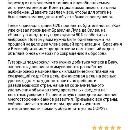
переход от ископаемого топлива к возобновляемым
источникам энергии. Конец цикла ископаемого топлива
неизбежен. Давайте сделаем все, чтобы для этого не
было слишком поздно и чтобы это было справедливо».
Генсек призвал страны G20 проявлять бдительность: «Как
уже сказал президент Бразилии Лула да Силва, на
«Большую двадцатку» приходится 80% глобальных
выбросов. Поэтому вам нужно быть бдительными. На
прошлой неделе два члена вашей организации –Бразилия
и Великобритания – предоставили нам хороший задел,
объявив о новых мерах по сокращению выбросов».
Гутерриш подчеркнул, что нужно добиться успеха в Баку,
завоевать доверие и стимулировать разработку
амбициозных национальных климатических планов на
следующий год: «Эта цель, финансовая цель на разных
уровнях, должна удовлетворить потребности
развивающихся стран, начиная со значительного
увеличения объемов государственных средств на
льготных условиях. Я приветствую последнее заявление
многосторонних банков развития. Призываю все страны,
собравшиеся за этим столом, проявить чувство
ответственности, помочь обеспечить успех COP29».