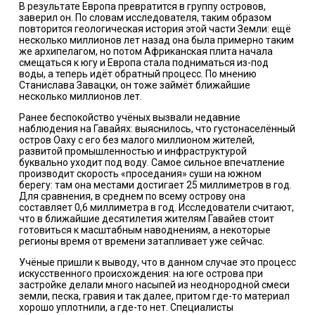
В результате Европа превратится в группу островов,
заверил он. По словам исследователя, таким образом
повторится геологическая история этой части Земли: ещё
несколько миллионов лет назад она была примерно таким
же архипелагом, но потом Африканская плита начала
смещаться к югу и Европа стала подниматься из-под
воды, а теперь идёт обратный процесс. По мнению
Станислава Завацки, он тоже займёт ближайшие
несколько миллионов лет.
Ранее беспокойство учёных вызвали недавние
наблюдения на Гавайях: выяснилось, что густонаселённый
остров Оаху с его без малого миллионом жителей,
развитой промышленностью и инфраструктурой
буквально уходит под воду. Самое сильное впечатление
производит скорость «проседания» суши на южном
берегу: там она местами достигает 25 миллиметров в год.
Для сравнения, в среднем по всему острову она
составляет 0,6 миллиметра в год. Исследователи считают,
что в ближайшие десятилетия жителям Гавайев стоит
готовиться к масштабным наводнениям, а некоторые
регионы время от времени затапливает уже сейчас.
Учёные пришли к выводу, что в данном случае это процесс
искусственного происхождения: на юге острова при
застройке делали много насыпей из неоднородной смеси
земли, песка, гравия и так далее, притом где-то материал
хорошо уплотнили, а где-то нет. Специалисты