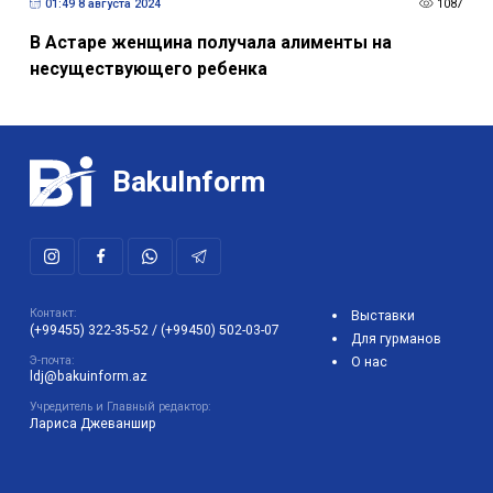
01:49 8 августа 2024
1087
В Астаре женщина получала алименты на
несуществующего ребенка
BakuInform
Контакт:
Выставки
(+99455) 322-35-52
/
(+99450) 502-03-07
Для гурманов
Э-почта:
О нас
ldj@bakuinform.az
Учредитель и Главный редактор:
Лариса Джеваншир