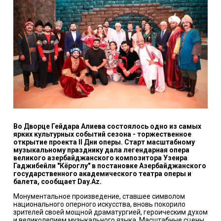
Во Дворце Гейдара Алиева состоялось одно из самых
ярких культурных событий сезона - торжественное
открытие проекта II Дни оперы. Старт масштабному
музыкальному празднику дала легендарная опера
великого азербайджанского композитора Узеира
Гаджибейли "Кёроглу" в постановке Азербайджанского
государственного академического театра оперы и
балета, сообщает Day.Az.
Монументальное произведение, ставшее символом
национального оперного искусства, вновь покорило
зрителей своей мощной драматургией, героическим духом
и великолепием музыкального языка. Масштабные сцены,