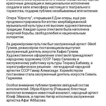
красочные декорации и эмоциональное исполнение
создали в зале атмосферу настоящего театрального
торжества, подарив публике незабываемые впечатления.
Опера "Кёроглу", открывшая II Дни оперы, ещё раз
продемонстрировала богатство азербайджанской
музыкальной культуры и её высокие художественные
традиции. Каждая сцена спектакля была наполнена
энергией борьбы, свободолюбия и национальным
колоритом.
За дирижёрским пультом был заслуженный артист Эйюб
Гулиев, режиссёром-постановщиком выступил
заслуженный деятель искусств Хафиз Гулиев.
Художественное оформление спектакля принадлежит
народному художнику СССР Таиру Салахову и
заслуженному работнику культуры Техрану Бабаеву, а
хореографическое решение - легендарной народной
артистке СССР Гамар Алмасзаде. Хормейстером
постановки стала заслуженный деятель искусств Севиль
Гаджиева.
Особое внимание публики привлек звёздный состав
исполнителей. Образ Кёроглу (Ровшана) блестяще
воплотил всемирно известный вокалист, народный артист
Юсиф Эйвазов, а партию Нигяр исполнила заслуженная
артистка Афаг Аббасова.