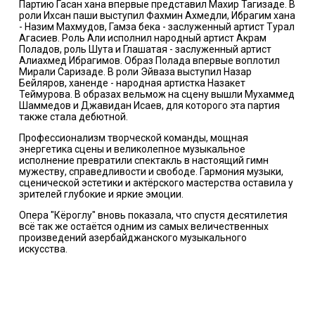
Партию Гасан хана впервые представил Махир Тагизаде. В
роли Ихсан паши выступил Фахмин Ахмедли, Ибрагим хана
- Назим Махмудов, Гамза бека - заслуженный артист Турал
Агасиев. Роль Али исполнил народный артист Акрам
Поладов, роль Шута и Глашатая - заслуженный артист
Алиахмед Ибрагимов. Образ Полада впервые воплотил
Мирали Саризаде. В роли Эйваза выступил Назар
Бейляров, ханенде - народная артистка Назакет
Теймурова. В образах вельмож на сцену вышли Мухаммед
Шаммедов и Джавидан Исаев, для которого эта партия
также стала дебютной.
Профессионализм творческой команды, мощная
энергетика сцены и великолепное музыкальное
исполнение превратили спектакль в настоящий гимн
мужеству, справедливости и свободе. Гармония музыки,
сценической эстетики и актёрского мастерства оставила у
зрителей глубокие и яркие эмоции.
Опера "Кёроглу" вновь показала, что спустя десятилетия
всё так же остаётся одним из самых величественных
произведений азербайджанского музыкального
искусства.