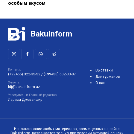
особым вкусом
BakuInform
Контакт:
Выставки
(+99455) 322-35-52
/
(+99450) 502-03-07
Для гурманов
Э-почта:
О нас
ldj@bakuinform.az
Учредитель и Главный редактор:
Лариса Джеваншир
Использование любых материалов, размещенных на сайте
Bakuinform, разрешается только при условии активной ссылки