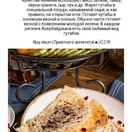
качестве начинки используют мясо, зелень, тыкву,
зёрна граната, сыр, лук и др. Жарят гутабы в
специальной посуде, называемой садж, и, как
правило, на открытом огне. Готовят кутабы в
основном весной и осенью. Обычно часто готовят
весной с появлением молодой зелени. В каждом
регионе Азербайджана есть свой любимый вид
гутабов.
Nuş olsun | Приятного аппетита!🔥🇦🇿💚