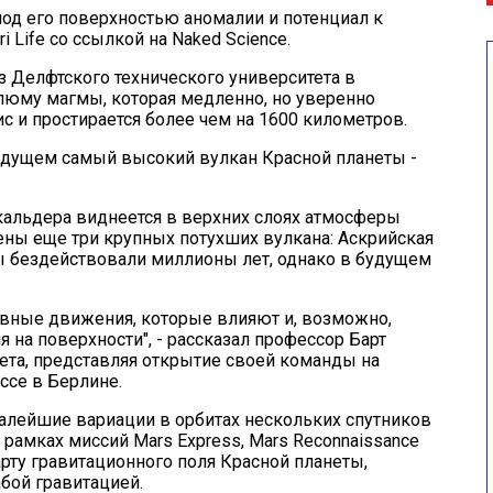
од его поверхностью аномалии и потенциал к
i Life
со ссылкой на
Naked Science
.
з Делфтского технического университета в
юму магмы, которая медленно, но уверенно
с и простирается более чем на 1600 километров.
будущем самый высокий вулкан Красной планеты -
 кальдера виднеется в верхних слоях атмосферы
жены еще три крупных потухших вулкана: Аскрийская
аны бездействовали миллионы лет, однако в будущем
ивные движения, которые влияют и, возможно,
на поверхности", - рассказал профессор Барт
тета, представляя открытие своей команды на
ссе в Берлине.
алейшие вариации в орбитах нескольких спутников
рамках миссий Mars Express, Mars Reconnaissance
 карту гравитационного поля Красной планеты,
абой гравитацией.