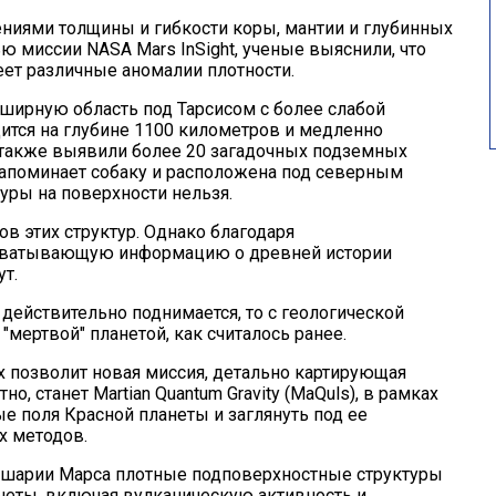
ниями толщины и гибкости коры, мантии и глубинных
 миссии NASA Mars InSight, ученые выяснили, что
ет различные аномалии плотности.
ширную область под Тарсисом с более слабой
ится на глубине 1100 километров и медленно
е также выявили более 20 загадочных подземных
 напоминает собаку и расположена под северным
уры на поверхности нельзя.
ов этих структур. Однако благодаря
хватывающую информацию о древней истории
т.
действительно поднимается, то с геологической
"мертвой" планетой, как считалось ранее.
х позволит новая миссия, детально картирующая
о, станет Martian Quantum Gravity (MaQuls), в рамках
е поля Красной планеты и заглянуть под ее
х методов.
ушарии Марса плотные подповерхностные структуры
еты, включая вулканическую активность и