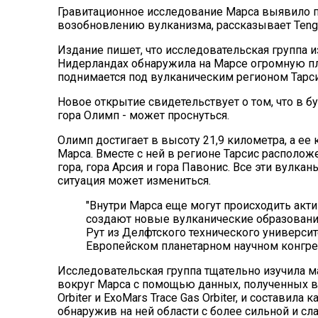
Гравитационное исследование Марса выявило п
возобновлению вулканизма, рассказывает
Tengr
Издание пишет, что исследовательская группа и
Нидерландах обнаружила на Марсе огромную пл
поднимается под вулканическим регионом Тарси
Новое открытие свидетельствует о том, что в 
гора Олимп - может проснуться.
Олимп достигает в высоту 21,9 километра, а ее
Марса. Вместе с ней в регионе Тарсис располо
гора, гора Арсия и гора Павонис. Все эти вулк
ситуация может измениться.
"Внутри Марса еще могут происходить акт
создают новые вулканические образования 
Рут из Делфтского технического универси
Европейском планетарном научном конгре
Исследовательская группа тщательно изучила м
вокруг Марса с помощью данных, полученных в 
Orbiter и ExoMars Trace Gas Orbiter, и составила
обнаружив на ней области с более сильной и сл