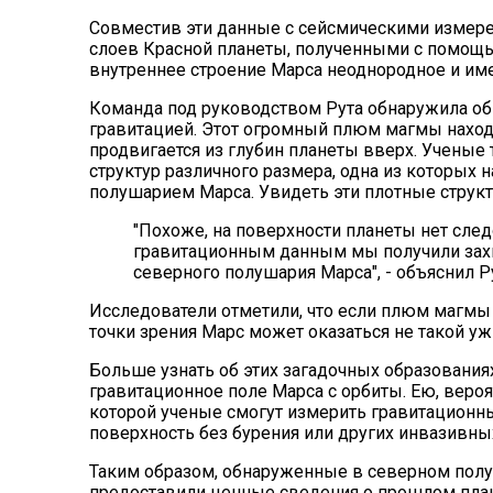
Совместив эти данные с сейсмическими измере
слоев Красной планеты, полученными с помощью
внутреннее строение Марса неоднородное и име
Команда под руководством Рута обнаружила об
гравитацией. Этот огромный плюм магмы наход
продвигается из глубин планеты вверх. Учены
структур различного размера, одна из которых
полушарием Марса. Увидеть эти плотные структ
"Похоже, на поверхности планеты нет след
гравитационным данным мы получили за
северного полушария Марса", - объяснил Ру
Исследователи отметили, что если плюм магмы 
точки зрения Марс может оказаться не такой уж 
Больше узнать об этих загадочных образования
гравитационное поле Марса с орбиты. Ею, вероятн
которой ученые смогут измерить гравитационны
поверхность без бурения или других инвазивны
Таким образом, обнаруженные в северном пол
предоставили ценные сведения о прошлом план