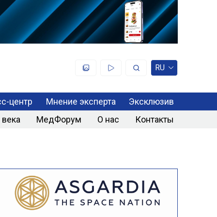
RU
с-центр
Мнение эксперта
Эксклюзив
 века
МедФорум
О нас
Контакты