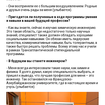
- Они восприняли ее с большим воодушевлением. Родные
и друзья очень рады за меня (улыбается).
- Пригодятся ли полученные в ходе программы умения
и навыки в вашей будущей профессии?
- Как вы знаете, сейчас я изучаю химическую инженерию.
Это такая область, где недостаточно только научных
знаний, специалист также должен обладать хорошими
социальными навыками. Он обязан иметь лидерские
качества, коммуникативные навыки, быть толерантным, а
также быстро решать проблемы. Всему этому нас и учили
в рамках Трансатлантической стипендиальной
программы.
- В будущем вы станете инженером?
- Меня всегда интересовали такие науки, как химия и
физика. Я долго думал, какую специальность выбрать, и
пришел к выводу, что лучшая профессия для меня – это
инженер. Так остановился на Французско-
Азербайджанском университете, где в настоящее время и
учусь (улыбается).