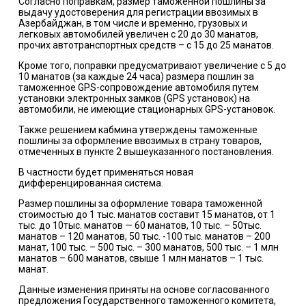
Согласно поправкам, размер таможенной пошлины за
выдачу удостоверения для регистрации ввозимых в
Азербайджан, в том числе и временно, грузовых и
легковых автомобилей увеличен с 20 до 30 манатов,
прочих автотранспортных средств – с 15 до 25 манатов.
Кроме того, поправки предусматривают увеличение с 5 до
10 манатов (за каждые 24 часа) размера пошлин за
таможенное GPS-сопровождение автомобиля путем
установки электронных замков (GPS установок) на
автомобили, не имеющие стационарных GPS-установок.
Также решением кабмина утверждены таможенные
пошлины за оформление ввозимых в страну товаров,
отмеченных в пункте 2 вышеуказанного постановления.
В частности будет применяться новая
дифференцированная система.
Размер пошлины за оформление товара таможенной
стоимостью до 1 тыс. манатов составит 15 манатов, от 1
тыс. до 10тыс. манатов — 60 манатов, 10 тыс. – 50тыс.
манатов – 120 манатов, 50 тыс. -100 тыс. манатов – 200
манат, 100 тыс. – 500 тыс. – 300 манатов, 500 тыс. – 1 млн
манатов – 600 манатов, свыше 1 млн манатов – 1 тыс.
манат.
Данные изменения приняты на основе согласованного
предложения Государственного таможенного комитета,