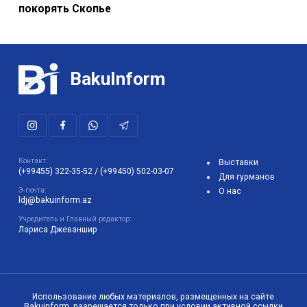
покорять Скопье
BakuInform
Контакт:
Выставки
(+99455) 322-35-52
/
(+99450) 502-03-07
Для гурманов
Э-почта:
О нас
ldj@bakuinform.az
Учредитель и Главный редактор:
Лариса Джеваншир
Использование любых материалов, размещенных на сайте
Bakuinform, разрешается только при условии активной ссылки