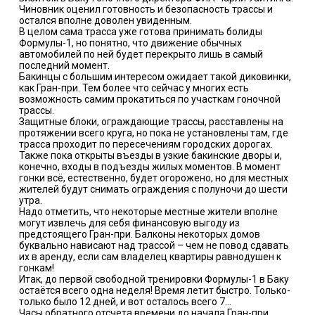
Чиновник оценил готовность и безопасность трассы и
остался вполне доволен увиденным.
В целом сама трасса уже готова принимать болиды
Формулы-1, но понятно, что движение обычных
автомобилей по ней будет перекрыто лишь в самый
последний момент.
Бакинцы с большим интересом ожидает такой диковинки,
как Гран-при. Тем более что сейчас у многих есть
возможность самим прокатиться по участкам гоночной
трассы.
Защитные блоки, ограждающие трассы, расставлены на
протяжении всего круга, но пока не установлены там, где
трасса проходит по пересечениям городских дорогах.
Также пока открыты въезды в узкие бакинские дворы и,
конечно, входы в подъезды жилых моментов. В момент
гонки всё, естественно, будет огорожено, но для местных
жителей будут снимать ограждения с полуночи до шести
утра.
Надо отметить, что некоторые местные жители вполне
могут извлечь для себя финансовую выгоду из
предстоящего Гран-при. Балконы некоторых домов
буквально нависают над трассой – чем не повод сдавать
их в аренду, если сам владелец квартиры равнодушен к
гонкам!
Итак, до первой свободной тренировки Формулы-1 в Баку
остаётся всего одна неделя! Время летит быстро. Только-
только было 12 дней, и вот осталось всего 7…
Часы обратного отсчета времени до начала Гран-при