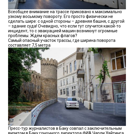
Всеобщее внимание на трассе приковано к максимально
узкому восьмому повороту. Его просто физически не
сделать шире: с одной стороны – древняя башня, с другой
– здание суда! Очевидно, что если тут случится какой-то
инцидент, то с эвакуацией машин возникнут огромные
проблемы. Ждём красных флагов?
Самый опасный участок трассы, где ширина поворота
составляет 7,5 метра
Пресс-тур журналистов в Баку совпал с заключительным
визитом в Баку гоночного директора ФИА Чарли Уайтинга.