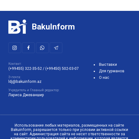
BakuInform
Контакт:
Выставки
(+99455) 322-35-52
/
(+99450) 502-03-07
Для гурманов
Э-почта:
О нас
ldj@bakuinform.az
Учредитель и Главный редактор:
Лариса Джеваншир
Использование любых материалов, размещенных на сайте
Bakuinform, разрешается только при условии активной ссылки
на сайт. Администрация сайта не несет ответственности за
комментарии пользователей к информации, которая является