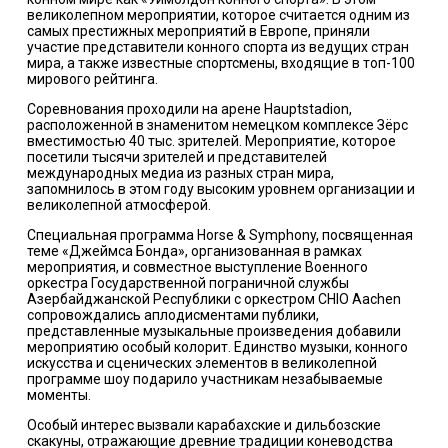
великолепном мероприятии, которое считается одним из
самых престижных мероприятий в Европе, приняли
участие представители конного спорта из ведущих стран
мира, а также известные спортсмены, входящие в топ-100
мирового рейтинга.
Соревнования проходили на арене Hauptstadion,
расположенной в знаменитом немецком комплексе Зёрс
вместимостью 40 тыс. зрителей. Мероприятие, которое
посетили тысячи зрителей и представителей
международных медиа из разных стран мира,
запомнилось в этом году высоким уровнем организации и
великолепной атмосферой.
Специальная программа Horse & Symphony, посвященная
теме «Джеймса Бонда», организованная в рамках
мероприятия, и совместное выступление Военного
оркестра Государственной пограничной службы
Азербайджанской Республики с оркестром CHIO Aachen
сопровождались аплодисментами публики,
представленные музыкальные произведения добавили
мероприятию особый колорит. Единство музыки, конного
искусства и сценических элементов в великолепной
программе шоу подарило участникам незабываемые
моменты.
Особый интерес вызвали карабахские и дильбозские
скакуны, отражающие древние традиции коневодства