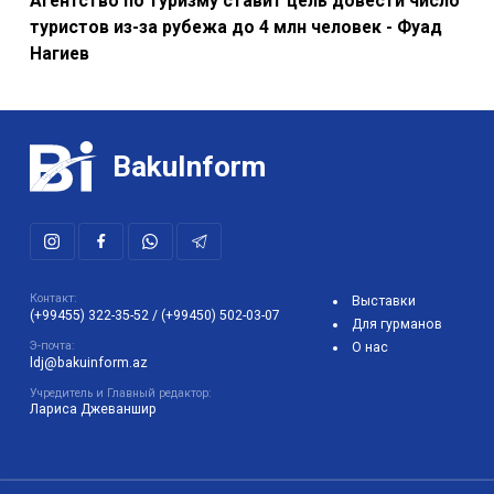
Агентство по туризму ставит цель довести число
туристов из-за рубежа до 4 млн человек - Фуад
Нагиев
BakuInform
Контакт:
Выставки
(+99455) 322-35-52
/
(+99450) 502-03-07
Для гурманов
Э-почта:
О нас
ldj@bakuinform.az
Учредитель и Главный редактор:
Лариса Джеваншир