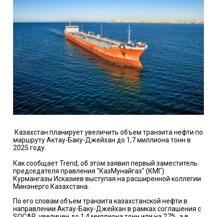
Казахстан планирует увеличить объем транзита нефти по
маршруту Актау-Баку-Джейхан до 1,7 миллиона тонн в
2025 году.
Как сообщает Trend, об этом заявил первый заместитель
председателя правления "КазМунайгаз" (КМГ)
Курмангазы Исказиев выступая на расширенной коллегии
Минэнерго Казахстана.
По его словам объем транзита казахстанской нефти в
направлении Актау-Баку-Джейхан в рамках соглашения с
SOCAR, увеличен до 1,4 миллиона тонн или на 27%, а в