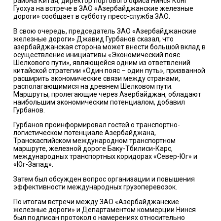
района Китая, директор портового офиса Нинся Конг
Гуохуа на встрече в ЗАО «Азербайджанские железные
дороги» сообщает в субботу пресс-служба ЗАО.
В свою очередь, председатель ЗАО «Азербайджанские
железные дороги» Джавид Гурбанов сказал, что
азербайджанская сторона может внести большой вклад в
осуществление инициативы «Экономический пояс
Шелкового пути», являющейся одним из ответвлений
китайской стратегии «Один пояс – один путь», призванной
расширить экономические связи между странами,
располагающимися на древнем Шелковом пути.
Маршруты, пролегающие через Азербайджан, обладают
наибольшим экономическим потенциалом, добавил
Гурбанов.
Гурбанов проинформировал гостей о транспортно-
логистическом потенциале Азербайджана,
Транскаспийском международном транспортном
маршруте, железной дороге Баку-Тбилиси-Карс,
международных транспортных коридорах «Север-Юг» и
«Юг-Запад».
Затем был обсужден вопрос организации и повышения
эффективности международных грузоперевозок.
По итогам встречи между ЗАО «Азербайджанские
железные дороги» и Департаментом коммерции Нинся
был подписан протокол о намерениях относительно