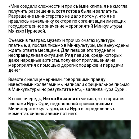
«Мне создали сложности и при съёмке клипа, я не смогла
получить разрешение, хотя готова была и заплатить.
Разрешение министерство не дало потому, что я не
нравлюсь начальнику сектора по организации имеющих
государственное значение мероприятий Минкультуры
Мянзяр Нуриевой.
Съёмки в театрах, музеях и прочих очагах культуры
платные, а, послав письмо в Минкультуры, мы вынуждены
ждать ответа месяцами. Для певцов это трудная и
несправедливая ситуация. Ряд певцов, среди которых
даже народные артисты, получают приглашения на
мероприятия с помощью дорогих подарков и передачи
денег.
Вместе с нелицемерными, говорящими правду
известными
коллегами мы написали официальное письмо
в Минкультуры, но результата нет», - заявила Нура Сури…
В свою очередь,
Нигяр Кочарли
отметила, что гордится
словами Нуры Сури, недовольной происходящим в
Министерстве культуры, хотя Нура в определённых
моментах сильно зависит от него.