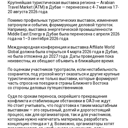
Крупнейшая туристическая выставка региона — Arabian
Travel Market (ATM) в Дубае — перенесена с 4-7 мая на 17-
20 августа 2026 года.
Помимо профильных туристических выставок, изменения
затронули и события, формирующие деловой турпоток.
Например, выставка энергетической промышленности
Middle East Energy в Дубае была перенесена с апреля 2026
года на 1–3 сентября 2026 года.
Международная конференция и выставка Affiliate World
Global должна была открыться 4 марта 2026 года в Дубае,
но была отложена до 2027 года. Даты проведения пока
неизвестны, их обещают объявить в ближайшее время.
По оценкам участников туротрасли, если нестабильность
сохранится, под угрозой могут оказаться и другие крупные
туристические и не только выставки, которые формируют
часть спроса на поездки в страны Ближнего Востока
со стороны деловых путешественников.
Судя по срокам переноса, скорейшего прекращения
конфликта и стабилизации обстановки в ОАЭ не ждут.
Но стоит учитывать, что подготовка к таким масштабным
выставкам — это серьезный, долгий и дорогостоящий
процесс, как для организаторов, так и для участников,
которым нужно напечатать материалы, разработать
концепцию стенда и т.д. Возможно, организаторы хотят