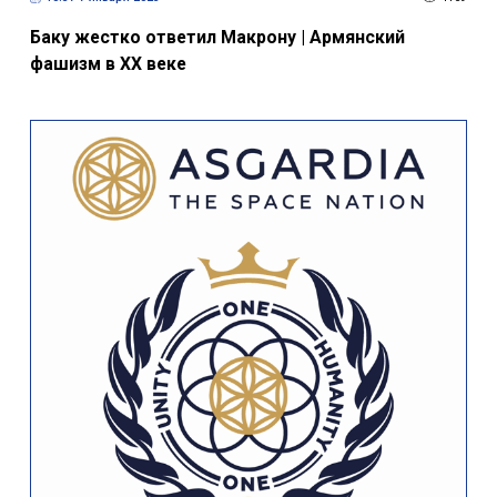
Баку жестко ответил Макрону | Армянский
фашизм в ХХ веке